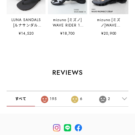
LUNA SANDALS
mizuno [ミズノ]
mizuno [ミズ
[ルナサンダル]
WAVE RIDER 10
ノ]WAVE
Retro OSO FLACO
[D1GA2616] ウエ
PROPHECY
¥14,520
¥18,700
¥20,900
[RetroOsoFLACO]
ーブ ライダー
STRAP
レトロ オソ フラ
10・スニーカー・
[D1GA2519-06]
コ「ベアフット・
靴・ランニング・
ウエーブプロフェ
アウトドアサンダ
タウンユース・ユ
シー ストラップ・
ル・ストラップサ
ニセックスシュー
サンダル・スニー
ンダル・ランニン
ズ・MEN'S /
カー・靴・軽量シ
グ・トレイルラン
LADY'S [2026SS]
ューズ・スポサ
REVIEWS
ニング、キャン
ン・MEN'S /
プ、旅行などに最
LADY'S [2026SS]
適なスポーツサン
ダル」
[MEN'S/LADY'S]
すべて
195
6
2
[2026SS]