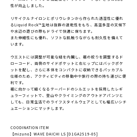
性が向上しました。
リサイクルナイロンとポリウレタンから作られた透湿性に優れ
るLiquid Rock™生地は抜群の速乾性をもち、高温多湿の天候下
や水辺の遊びの際もドライで快適に保ちます。
また伸縮性にも優れ、ソフトな肌触りながらも耐久性を備えて
います。
ウエストには調整が可能な紐を内臓し、裾の絞りを調整するド
ローコード、両側のサイドポケットと右ヒップにはバックポケ
ットを配し、さらに本体をコンパクトに収納できるパッカブル
仕様のため、アクティビティの移動中や旅行の際の持ち運びに便
利です。
裾に向かって細くなるテーパードのシルエットを採用したレギ
ュラーフィットで、登山やクライミングのアウトドアパンツと
しても、日常生活でのライフスタイルウェアとしても幅広いシチ
ュエーションにマッチします。
COODINATION ITEM
【mizuno】WAVE DAICHI LS [D1GA2519-05]