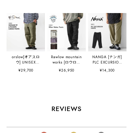
orslow[オアスロ
Rawlow mountain
NANGA [ナンガ]
ウ] UNISEX
works [ロウロウ
PLC EXCURSION
VINTAGE FIT 6
マウンテン ワーク
PANTS [N2500-
¥29,700
¥26,950
¥14,300
POCKETS CARGO
ス] Hiker Baker
1D404A] PLC エ
PANTS [03-
Pants [hker-bker-
クスカーションパ
V5260RIP-76] ユ
pt] ハイカーベイ
ンツ・イージーパ
ニセックス ヴィン
カーパンツ・ベイ
ンツ・パッカブ
テージ フィット6
カーパンツ・ワー
ル・ロングパン
ポケット カーゴパ
クパンツ・バルー
ツ・テーパードシ
ンツ・MEN'S /
ンシルエット・ミ
ルエット・リップ
REVIEWS
LADY'S
リタリー・アウト
ストップ構造・
[2026AW]
ドア・MEN'S /
MEN'S [2026SS]
LADY'S
[2026AW]