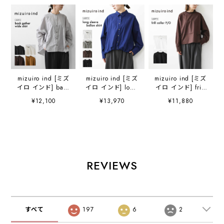
mizuiro ind [ミズ
mizuiro ind [ミズ
mizuiro ind [ミズ
イロ インド] back
イロ インド] long
イロ インド] frill
gather wide shirt
sleeve ballon
collar P/O [3-
¥12,100
¥13,970
¥11,880
[1-238975] バッ
shirt [3-230132]
230137] フリルカ
クギャザーワイド
ロングスリーブバ
ラープルオーバ
シャツ・コットン
ルーンシャツ・コ
ー・フリル襟・長
シャツ・ブラウ
ットンシャツ・カ
袖・プルオーバ
ス・バックギャザ
ジュアル・きれい
ー・無地・LADY'S
ー・長袖・ワイド
め・長袖・LADY'S
[2026AW]
シルエット・
[2026AW]
REVIEWS
LADY'S
[2026AW]
すべて
197
6
2