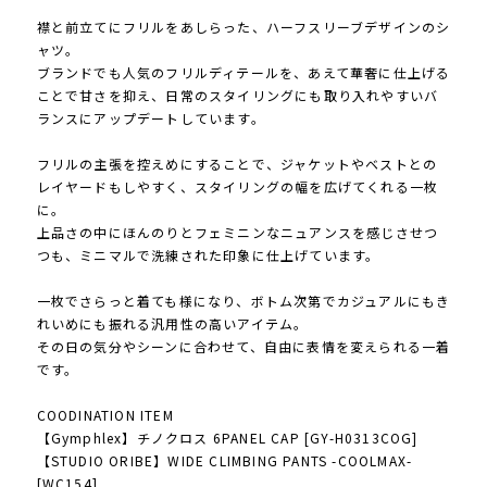
襟と前立てにフリルをあしらった、ハーフスリーブデザインのシ
ャツ。
ブランドでも人気のフリルディテールを、あえて華奢に仕上げる
ことで甘さを抑え、日常のスタイリングにも取り入れやすいバ
ランスにアップデートしています。
フリルの主張を控えめにすることで、ジャケットやベストとの
レイヤードもしやすく、スタイリングの幅を広げてくれる一枚
に。
上品さの中にほんのりとフェミニンなニュアンスを感じさせつ
つも、ミニマルで洗練された印象に仕上げています。
一枚でさらっと着ても様になり、ボトム次第でカジュアルにもき
れいめにも振れる汎用性の高いアイテム。
その日の気分やシーンに合わせて、自由に表情を変えられる一着
です。
COODINATION ITEM
【Gymphlex】チノクロス 6PANEL CAP [GY-H0313COG]
【STUDIO ORIBE】WIDE CLIMBING PANTS -COOLMAX-
[WC154]