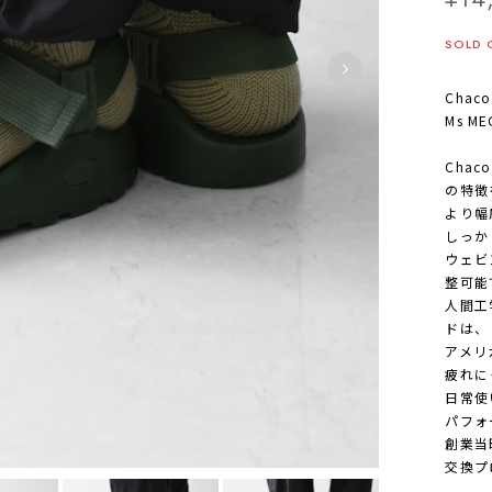
SOLD 
Chac
Ms ME
Chac
の特徴
より幅
しっか
ウェビ
整可能
人間工
ドは、
アメリ
疲れに
日常使
パフォ
創業当
交換プ