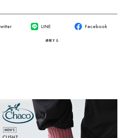
witter
LINE
Facebook
通報する