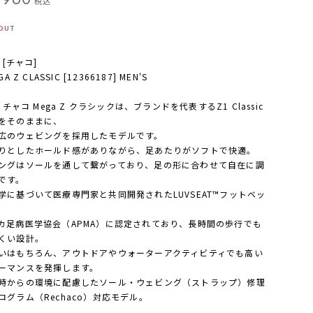
税込
OUT
o [チャコ]
GA Z CLASSIC [12366187] MEN'S
o チャコ Mega Z クラシックは、ブランドを代表するZ1 Classic
をそのままに、
広のウェビングを採用したモデルです。
りとしたホールド感がありながら、足あたりがソフトで快適。
ングはソールを通して繋がっており、足の形に合わせて自在に調
です。
学に基づいて医療専門家と共同開発されたLUVSEAT™フットベッ
カ足病医学協会（APMA）に認定されており、長時間の歩行でも
くい設計。
いはもちろん、アウトドアやウォーターアクティビティでも高い
ーマンスを発揮します。
時からの環境に配慮したソール・ウェビング（ストラップ）修理
ログラム（Rechaco）対応モデル。