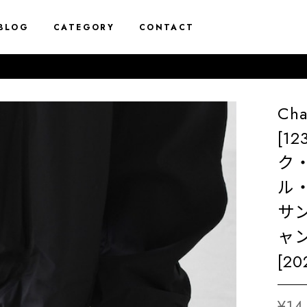
BLOG
CATEGORY
CONTACT
Ch
[1
ク
ル
サ
ャン
[20
¥14