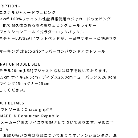
CRIPTION -
エステルジャカードウェビング
preve® 100%リサイクル性能繊維使用のジャカードウェビング
可能で耐久性のある高強度ウェビングヒールライザー
ジェクションモールド式ラダーロックバックル
ネチャーLUVSEAT™フットベッドが、一日中サポートと快適さを
マーキングChacoGrip™ラバーコンパウンドアウトソール
NATION MODEL SIZE
'Sモデル26cm(US8)でジャストな私は以下を履いております。
.5cm ナイキ26.5cmアディダス26.0cmニューバランス26.0cm
ウイング25cmダナー25cm
してください。
CT DETAILS
ウトソール：Chaco gripTM
ADE IN Dominican Republic
・メーカー発表のサイズを表記させて頂いております。予めご了
さい。
、お取り扱いの際は商品についておりますアテンションタグ、洗