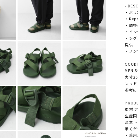
- DES
・ポリ
・Re
・調整
・イン
・シグ
提供
・ノン
COODI
MEN
実寸25
レッド
参考に
PRODU
素材 ア
生産国 M
注意 
承くだ
・着用