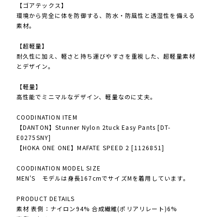
【ゴアテックス】
環境から完全に体を防御する、防水・防風性と透湿性を備える
素材。
【超軽量】
耐久性に加え、軽さと持ち運びやすさを重視した、超軽量素材
とデザイン。
【軽量】
高性能でミニマルなデザイン、軽量なのに丈夫。
COODINATION ITEM
【DANTON】Stunner Nylon 2tuck Easy Pants [DT-
E0275SNY]
【HOKA ONE ONE】MAFATE SPEED 2 [1126851]
COODINATION MODEL SIZE
MEN'S モデルは身長167cmでサイズMを着用しています。
PRODUCT DETAILS
素材 表側：ナイロン94% 合成繊維(ポリアリレート)6%