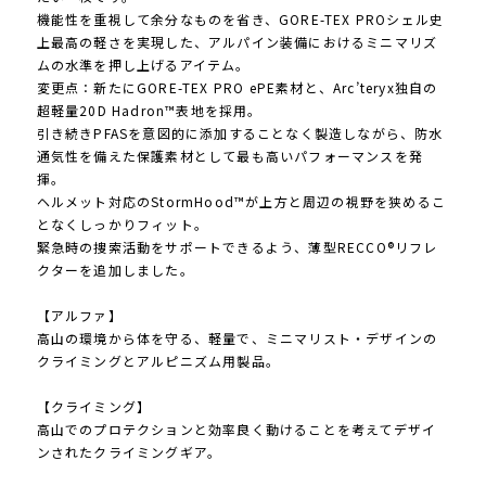
機能性を重視して余分なものを省き、GORE-TEX PROシェル史
上最高の軽さを実現した、アルパイン装備におけるミニマリズ
ムの水準を押し上げるアイテム。
変更点：新たにGORE-TEX PRO ePE素材と、Arc’teryx独自の
超軽量20D Hadron™表地を採用。
引き続きPFASを意図的に添加することなく製造しながら、防水
通気性を備えた保護素材として最も高いパフォーマンスを発
揮。
ヘルメット対応のStormHood™が上方と周辺の視野を狭めるこ
となくしっかりフィット。
緊急時の捜索活動をサポートできるよう、薄型RECCO®リフレ
クターを追加しました。
【アルファ】
高山の環境から体を守る、軽量で、ミニマリスト・デザインの
クライミングとアルピニズム用製品。
【クライミング】
高山でのプロテクションと効率良く動けることを考えてデザイ
ンされたクライミングギア。