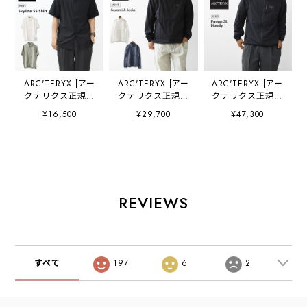
ARC'TERYX [アー
ARC'TERYX [アー
ARC'TERYX [アー
クテリクス正規代
クテリクス正規代
クテリクス正規代
理店] Skyline SS
理店] Squamish
理店] Proton SL
¥16,500
¥29,700
¥47,300
Shirt Men's
Jacket M
Hoody M
[X000010621] ス
[X000010284] ス
[X000009557] プ
カイライン ショー
コーミッシュ ジャ
ロトン SL フーデ
トスリーブ シャツ
ケット メンズ・ウ
ィ メンズ・クライ
メンズ・半袖・ハ
インドシェルジャ
ミング・軽量・通
イキング・アウト
ケット・防風性・
気性・耐久性・
ドア・軽量・速
通気性・MEN'S
MEN'S [2026SS]
REVIEWS
乾・MEN'S
[2026SS]
[2026SS]
すべて
197
6
2