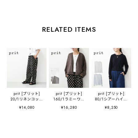
RELATED ITEMS
prit [プリット]
prit [プリット]
prit [プリット]
20/1リネンコット
160/1ラミーワン
80/1シアーハイツ
ンシーチングドッ
ボタンカーディガ
イストフライスク
¥14,080
¥16,280
¥8,250
トプリントパジャ
ン [P82629] ・ラ
ルーネック
マパンツ
ミーカーディガ
[P92612] シアー
[P72618] イージ
ン・シアーカーデ
TEE・長袖・シア
ーパンツ・ワイド
ィガン・Vネッ
ー素材・透け感・
パンツ・リラック
ク・七分袖カーデ
LADY'S [2026SS]