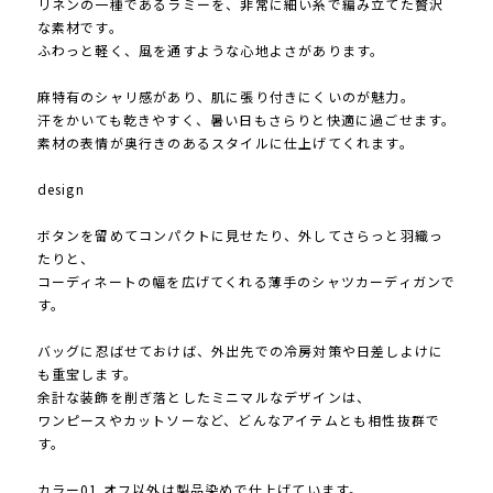
リネンの一種であるラミーを、非常に細い糸で編み立てた贅沢
な素材です。
ふわっと軽く、風を通すような心地よさがあります。
麻特有のシャリ感があり、肌に張り付きにくいのが魅力。
汗をかいても乾きやすく、暑い日もさらりと快適に過ごせます。
素材の表情が奥行きのあるスタイルに仕上げてくれます。
design
ボタンを留めてコンパクトに見せたり、外してさらっと羽織っ
たりと、
コーディネートの幅を広げてくれる薄手のシャツカーディガンで
す。
バッグに忍ばせておけば、外出先での冷房対策や日差しよけに
も重宝します。
余計な装飾を削ぎ落としたミニマルなデザインは、
ワンピースやカットソーなど、どんなアイテムとも相性抜群で
す。
カラー01.オフ以外は製品染めで仕上げています。