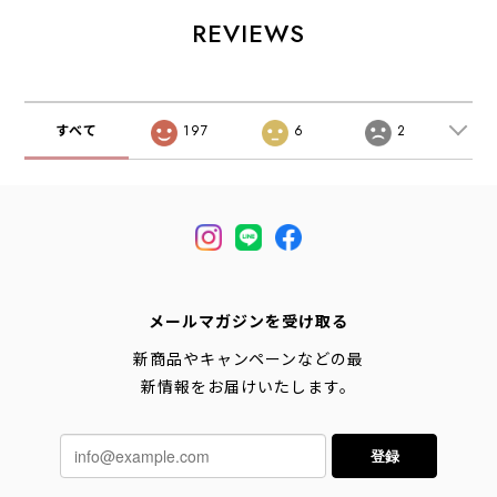
スパンツ・ドット
ィガン・長袖カー
柄パンツ・水玉・
ディガン・ゆった
REVIEWS
リネンコットン・
りシルエット・
LADY'S [2026SS]
LADY'S [2026SS]
すべて
197
6
2
メールマガジンを受け取る
新商品やキャンペーンなどの最
新情報をお届けいたします。
登録