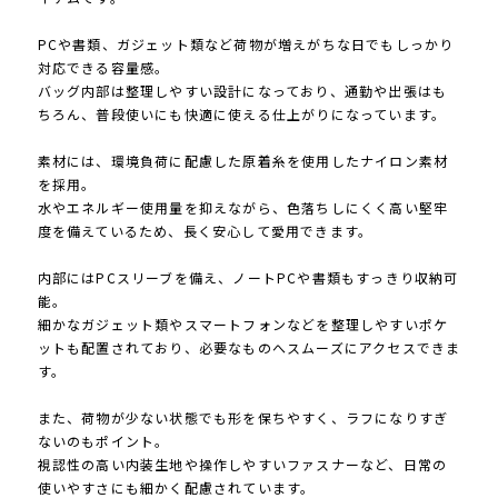
PCや書類、ガジェット類など荷物が増えがちな日でもしっかり
対応できる容量感。
バッグ内部は整理しやすい設計になっており、通勤や出張はも
ちろん、普段使いにも快適に使える仕上がりになっています。
素材には、環境負荷に配慮した原着糸を使用したナイロン素材
を採用。
水やエネルギー使用量を抑えながら、色落ちしにくく高い堅牢
度を備えているため、長く安心して愛用できます。
内部にはPCスリーブを備え、ノートPCや書類もすっきり収納可
能。
細かなガジェット類やスマートフォンなどを整理しやすいポケ
ットも配置されており、必要なものへスムーズにアクセスできま
す。
また、荷物が少ない状態でも形を保ちやすく、ラフになりすぎ
ないのもポイント。
視認性の高い内装生地や操作しやすいファスナーなど、日常の
使いやすさにも細かく配慮されています。