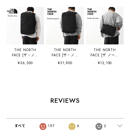
THE NORTH
THE NORTH
THE NORTH
FACE [ザ・ノー
FACE [ザ・ノー
FACE [ザ ノース
ス・フェイス正規
ス・フェイス正規
フェイス正規代理
¥36,300
¥31,900
¥12,100
代理店] Shuttle
代理店] Shuttle
店] Shuttle
Max [NM62617]
Daypack
Shoulder
シャトルマック
[NM62615] シャ
[NM72618] シャ
ス・ダッフルバッ
トルデイパック・
トルショルダー・
グ・バックパッ
デイパック・バッ
ショルダーバッ
ク・リュック・デ
クパック・ナイロ
グ・ナイロンショ
イパック・ビジネ
ンリュック・ビジ
ルダーバッグ・
REVIEWS
スバッグ・アウト
ネスシーン・アウ
MEN'S / LADY'S
ドア・トラベルバ
トドア・MEN'S /
[2026SS]
ッグ・大容量・
LADY'S [2026SS]
MEN'S / LADY'S
[2026SS]
すべて
197
6
2