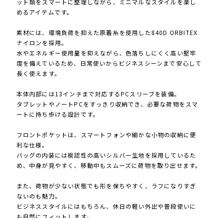
ット類をスマートに整理しながら、ミニマルなスタイルを楽し
めるアイテムです。
素材には、環境負荷を抑えた原着糸を使用した840D ORBITEX
ナイロンを採用。
水やエネルギー使用量を抑えながら、色落ちしにくく高い堅牢
度を備えているため、日常使いからビジネスシーンまで安心して
長く使えます。
本体内部には13インチまで対応するPCスリーブを装備。
タブレットやノートPCをすっきり収納でき、必要な荷物をスマ
ートに持ち歩ける設計です。
フロントポケットは、スマートフォンや細かな小物の収納に便
利な仕様。
バッグの内装には視認性の高いシルバー生地を採用しているた
め、中身が見やすく、移動中もスムーズに荷物を取り出せます。
また、荷物が少ない状態でも形を保ちやすく、ラフになりすぎ
ないのも魅力。
ビジネススタイルにはもちろん、休日の軽い外出や普段使いに
も自然にフィットします。