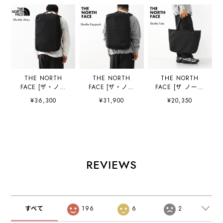
THE NORTH
THE NORTH
THE NORTH
FACE [ザ・ノー
FACE [ザ・ノー
FACE [ザ ノース
ス・フェイス正規
ス・フェイス正規
フェイス正規代理
¥36,300
¥31,900
¥20,350
代理店] Shuttle
代理店] Shuttle
店] Shuttle Tote
Max [NM62617]
Daypack
[NM72610] シャ
シャトルマック
[NM62615] シャ
トルトート・トー
ス・ダッフルバッ
トルデイパック・
トバッグ・ナイロ
グ・バックパッ
デイパック・バッ
ンショルダーバッ
ク・リュック・デ
クパック・ナイロ
グ・MEN'S /
イパック・ビジネ
ンリュック・ビジ
LADY'S [2026SS]
REVIEWS
スバッグ・アウト
ネスシーン・アウ
ドア・トラベルバ
トドア・MEN'S /
ッグ・大容量・
LADY'S [2026SS]
MEN'S / LADY'S
[2026SS]
すべて
196
6
2