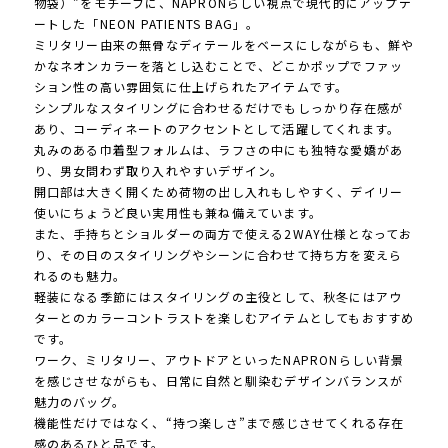
物袋）”をモチーフに、NAPRONらしい視点で現代的にアップデ
ートした「NEON PATIENTS BAG」。
ミリタリー由来の無骨なディテールをベースにしながらも、鮮や
かなネオンカラーを落とし込むことで、どこかポップでファッ
ション性の高い雰囲気に仕上げられたアイテムです。
シンプルなスタイリングに合わせるだけでもしっかり存在感が
あり、コーディネートのアクセントとして活躍してくれます。
丸みのある巾着型フォルムは、ラフさの中にも独特な愛嬌があ
り、男女問わず取り入れやすいデザイン。
開口部は大きく開くため荷物の出し入れもしやすく、デイリー
使いにちょうど良い実用性も兼ね備えています。
また、手持ちとショルダーの両方で使える2WAY仕様となってお
り、その日のスタイリングやシーンに合わせて持ち方を変えら
れるのも魅力。
軽装になる季節にはスタイリングの主役として、秋冬にはアウ
ターとのカラーコントラストを楽しむアイテムとしてもおすすめ
です。
ワーク、ミリタリー、アウトドアといったNAPRONらしい背景
を感じさせながらも、日常に自然と馴染むデザインバランスが
魅力のバッグ。
機能性だけではなく、“持つ楽しさ”まで感じさせてくれる存在
感のあるひと品です。