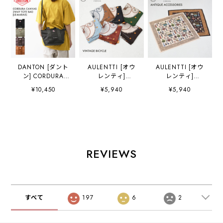
DANTON [ダント
AULENTTI [オウ
AULENTTI [オウ
ン] CORDURA
レンティ]
レンティ]
CANVAS 2WAY
VINTAGE
ANTIQUE
¥10,450
¥5,940
¥5,940
TOTE BAG〈LE-
BICYCLE(自転車)
ACCESSORIES(ア
MARAIS〉 [LE-
[LA-J9778] ヴィン
クセサリー) [LA-
MARAIS] コーデ
テージ バイシク
J9780] アンティー
ュラキャンバス ２
ル・スカーフ・柄
ク アクセサリー・
WAYトートバッグ
スカーフ・バンダ
スカーフ・柄スカ
〈ル・マレ〉・ト
ナ・小物・大人か
ーフ・バンダナ・
ートバッグ・ショ
わいい・ LADY'S
小物・大人かわい
REVIEWS
ルダーバッグ・ナ
[2026AW]
い・ LADY'S
イロンバッグ・
[2026AW]
UNISEX
(AULENTTI)
[2026AW]
すべて
197
6
2