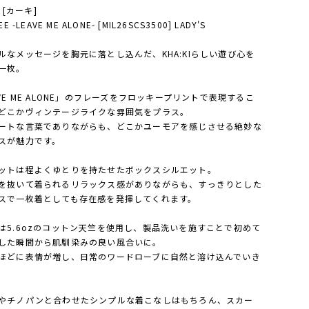
I [カーキ]
EE -LEAVE ME ALONE- [MIL26SCS3500] LADY'S
ルなメッセージを胸元に落とし込んだ、KHA:KIらしい遊び心を
一枚。
AVE ME ALONE」のフレーズをフロッキープリントで表現するこ
どこかヴィンテージライクな雰囲気をプラス。
ートな言葉でありながらも、どこかユーモアを感じさせる絶妙な
スが魅力です。
ットは程よくゆとりを持たせたボックスシルエット。
を抜いて着られるリラックス感がありながらも、すっきりとした
スで一枚着としても存在感を発揮してくれます。
は5.6ozのコットン天竺を使用し、製品洗いを施すことで初めて
した瞬間から肌馴染みの良い風合いに。
ほどに表情が増し、日常のワードローブに自然と溶け込んでいき
やチノパンと合わせたシンプルな着こなしはもちろん、スカー