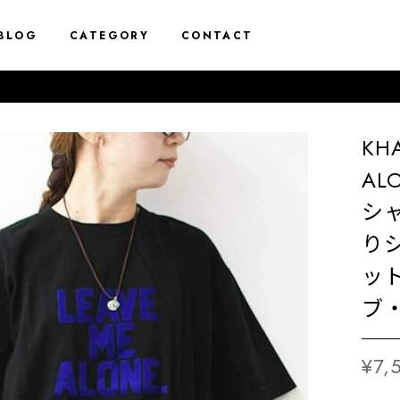
BLOG
CATEGORY
CONTACT
KHA
AL
シ
り
ッ
ブ・
¥7,