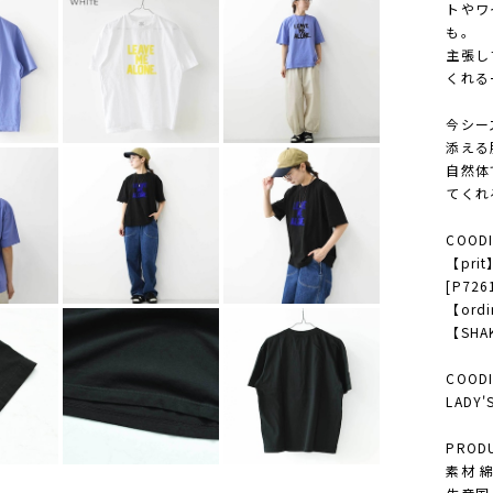
トやワ
も。
主張し
くれる
今シー
添える
自然体
てくれ
COODI
【pr
[P726
【ordi
【SHAK
COODI
LADY
PRODU
素材 綿