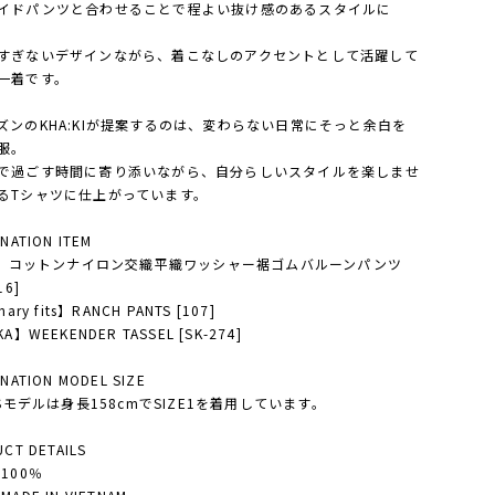
イドパンツと合わせることで程よい抜け感のあるスタイルに
すぎないデザインながら、着こなしのアクセントとして活躍して
一着です。
ズンのKHA:KIが提案するのは、変わらない日常にそっと余白を
服。
で過ごす時間に寄り添いながら、自分らしいスタイルを楽しませ
るTシャツに仕上がっています。
NATION ITEM
it】コットンナイロン交織平織ワッシャー裾ゴムバルーンパンツ
16]
nary fits】RANCH PANTS [107]
A】WEEKENDER TASSEL [SK-274]
NATION MODEL SIZE
'Sモデルは身長158cmでSIZE1を着用しています。
CT DETAILS
100％