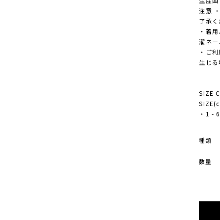
生産国 M
注意 
了承く
・着用
濯ネー
・ご利
生じる
SIZE 
SIZE(
・1 - 6
種類
数量