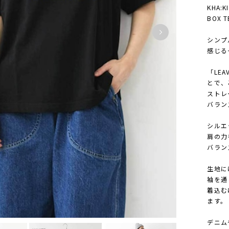
KHA:K
BOX T
シンプ
感じる
「LE
とで、
ストレ
バラン
シルエ
肩の力
バラン
生地に
袖を通
着込む
ます。
デニム