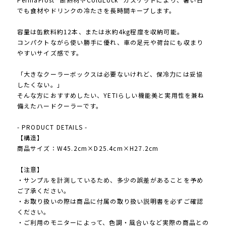
でも食材やドリンクの冷たさを長時間キープします。
容量は缶飲料約12本、または氷約4kg程度を収納可能。
コンパクトながら使い勝手に優れ、車の足元や荷台にも収まり
やすいサイズ感です。
「大きなクーラーボックスは必要ないけれど、保冷力には妥協
したくない。」
そんな方におすすめしたい、YETIらしい機能美と実用性を兼ね
備えたハードクーラーです。
- PRODUCT DETAILS -
【構造】
商品サイズ：W45.2cm×D25.4cm×H27.2cm
【注意】
・サンプルを計測しているため、多少の誤差があることを予め
ご了承ください。
・お取り扱いの際は商品に付属の取り扱い説明書を必ずご確認
ください。
・ご利用のモニターによって、色調・風合いなど実際の商品との