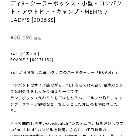
ディ8・クーラーボックス・小型・コンパク
ト・アウトドア・キャンプ・MEN'S /
LADY'S [2026SS]
¥30,690
税込
YETI [イエティ]
ROADIE 8 [80171154]
YETIから登場した最小クラスのハードクーラー「ROADIE 8」。
コンパクトなサイズ感ながら、YETIならではの高い保冷力とタ
フな耐久性をしっかり備えた一台です。
ランチボックス代わりとしてはもちろん、ゴルフや釣り、キャ
ンプ、スポーツ観戦など、ちょっとした外出のお供にぴった
り。
片手で開閉しやすいQuickLatch™システムや、持ち運びしやす
いSmallHaul™ハンドルを採用。さらに、YETI独自の
PermaFrost™断熱材やColdLock™ガスケットにより、暑い日