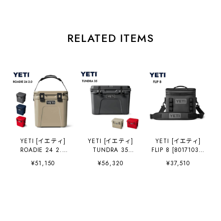
RELATED ITEMS
YETI [イエティ]
YETI [イエティ]
YETI [イエティ]
ROADIE 24 2.0
TUNDRA 35
FLIP 8 [80171038]
[80171008] ロー
[80171001] タンド
フリップ 8 ・クー
¥51,150
¥56,320
¥37,510
ディ24 2.0・クー
ラ35・クーラーボ
ラーバッグ・ソフ
ラーボックス・小
ックス・アウトド
トボックス・ショ
型・コンパクト・
ア・キャンプ・
ルダー・アウトド
アウトドア・キャ
MEN'S / LADY'S
ア・キャンプ・
ンプ・MEN'S /
[2026AW]
MEN'S / LADY'S
LADY'S
[2026AW]