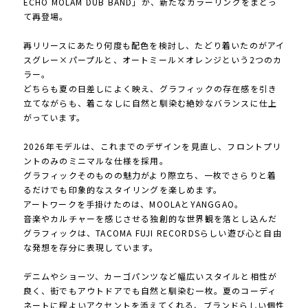
ECHO MOLAM DUB BAND」が、新たなカラーリングをまとっ
て再登場。
再リリースにあたり何度も配色を検討し、たどり着いたのがアイ
スグレー×パープルと、オートミール×オレンジという2つのカ
ラー。
どちらも夏の日差しによく映え、グラフィックの存在感を引き
立てながらも、着こなしに自然と馴染む絶妙なバランスに仕上
がっています。
2026年モデルは、これまでのデザインを見直し、フロントプリ
ントのみのミニマルな仕様を採用。
グラフィックそのものの魅力がより際立ち、一枚でさらりと着
るだけでも印象的なスタイリングを楽しめます。
アートワークを手掛けたのは、MOOLAとYANGGAO。
音楽やカルチャーを感じさせる独創的な世界観を落とし込んだ
グラフィックは、TACOMA FUJI RECORDSらしい遊び心と自由
な発想を存分に表現しています。
デニムやショーツ、カーゴパンツなど幅広いスタイルと相性が
良く、街でもアウトドアでも自然と馴染む一枚。夏のコーディ
ネートに程よいアクセントを添えてくれる、ブランドらしい個性