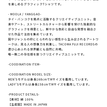
を楽しめるグラフィックTシャツです。
- MOOLA / YANGGAO-
タイ・バンコクを拠点に活動するクリエイティブユニット。音
楽やアート、ストリートカルチャーから影響を受けた独創的な
グラフィックを得意とし、鮮やかな色彩と自由な発想を融合さ
せた作品で注目を集めています。
国やジャンルの枠にとらわれない感性から生み出されるアートワ
ークは、見る人の想像力を刺激し、TACOMA FUJI RECORDSの
遊び心あふれる世界観とも自然に共鳴。
唯一無二の存在感を放つクリエイティブユニットです。
-COODINATION ITEM-
-COODINATION MODEL SIZE-
MEN'Sモデルは身長168cmでMサイズを着用しています。
LADY'Sモデルは身長158cmでMサイズを着用しています。
-PRODUCT DETAILS-
【素材】綿 100％
【生産国】MADE IN JAPAN