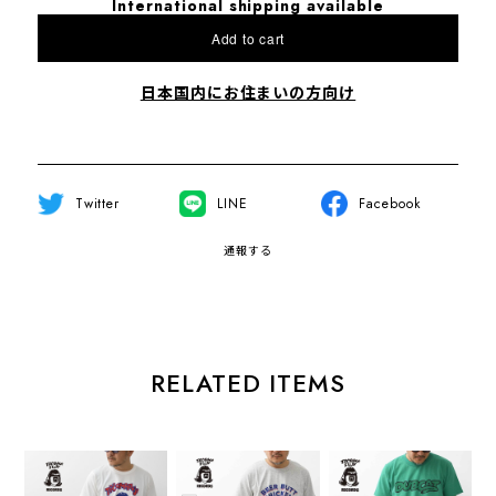
International shipping available
Add to cart
日本国内にお住まいの方向け
Twitter
LINE
Facebook
通報する
RELATED ITEMS