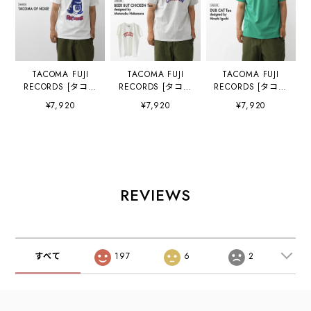
TACOMA FUJI
TACOMA FUJI
TACOMA FUJI
RECORDS [タコマ
RECORDS [タコマ
RECORDS [タコマ
フジレコード]
フジレコード]
フジレコード]
¥7,920
¥7,920
¥7,920
TACOMA OF
BEER BUT
DUB CAT Tee
NOISE designed
CHICKEN Tee
designed by
by Yunosuke [tf-
designed by
Hiroshi Iguchi
of-noi] タコマオブ
Motonobu
[dub-cat] ダブキ
ノーズティー・半
Nakamura [beer-
ャットT・半袖Tシ
袖Tシャツ・グラ
chik]ビアーバッド
ャツ・グラフィッ
フィックティー・
チキンティー・半
クティー・ロゴ・
REVIEWS
ロゴ・コラボ・
袖Tシャツ・プリ
コラボ・MEN'S /
MEN'S / LADY'S
ントティー・ロ
LADY'S [2026SS]
[2026SS]
ゴ・コラボ・
MEN'S / LADY'S
[2026SS]
すべて
197
6
2