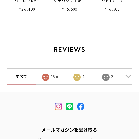
ウ] US ARMY
クテリクス正規代
GRAPH CHECK
SHIRT [03-8045-
理店] Skyline SS
TECH SHIRTS
¥26,400
¥16,500
¥16,500
16] ユーエスアー
Shirt Men's
S/S [MTM-SH-
ミーシャツ ・ミリ
[X000010621] ス
0366-26-B] グラ
タリーシャツ・ミ
カイライン ショー
フチェックテック
リタリージャケッ
トスリーブ シャツ
シャツ・アクショ
ト・シャツジャケ
メンズ・半袖・ハ
ンプリーツ袖・速
ット・MEN'S /
イキング・アウト
乾性・軽量・ポリ
LADY'S
ドア・軽量・速
エステル製・半
REVIEWS
[2026AW]
乾・MEN'S
袖・ショートスリ
[2026SS]
ーブ・MEN'S /
LADY'S [2026SS]
すべて
196
6
2
メールマガジンを受け取る