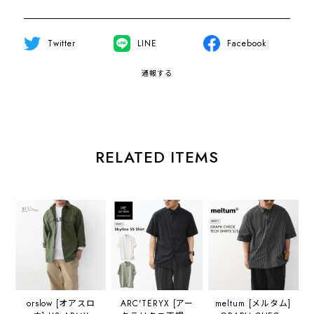
Twitter
LINE
Facebook
通報する
RELATED ITEMS
orslow [オアスロ
ARC'TERYX [アー
meltum [メルタム]