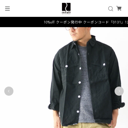
10%off クーポン発行中 クーポンコード「0131」