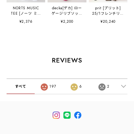
NORTS MUSIC
decka[デカ] ロー
prit [プリット]
TEE [ノーツ ミュ
ゲージリブソック
25/1フレンチリネ
ージック ティー]
ス[de-26-3]（ショ
ンツイル起毛オー
¥2,376
¥2,200
¥20,240
PRINT TEE
ートレングス）日
ルインワン
MUSIC -Lead
本製・靴下・ショ
[P70515] オーバー
Belly- (As Worn
ート丈・プレゼン
オール・オールイ
By Kurt Cobain,
トにも・ギフト・
ンワン・リラック
Nirvana)
スニーカーソック
スパンツ・リラッ
[leadbelly] プリン
ス・カラーソック
クスパンツ・ワイ
ト ミュージック T
ス・国産・MEN'S
ドパンツ・ゆるふ
REVIEWS
シャツ レッド・ベ
/ LADY'S
わ・フリーサイ
リー・半袖・バン
[2026AW]
ズ・ゆったりシル
ドT・
エット・麻・リネ
MEN'S/LADY'S
ン・LADY'S
[2024SS]
[2024AW]
すべて
197
6
2