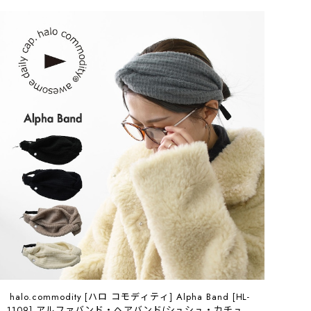
halo.commodity [ハロ コモディティ] Alpha Band [HL-
1109] アルファバンド・ヘアバンド(シュシュ・カチュー