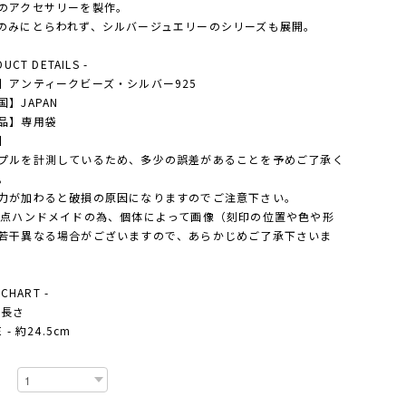
のアクセサリーを製作。
のみにとらわれず、シルバージュエリーのシリーズも展開。
DUCT DETAILS -
】アンティークビーズ・シルバー925
国】JAPAN
品】専用袋
】
プルを計測しているため、多少の誤差があることを予めご了承く
。
力が加わると破損の原因になりますのでご注意下さい。
1点ハンドメイドの為、個体によって画像（刻印の位置や色や形
若干異なる場合がございますので、あらかじめご了承下さいま
 CHART -
- 長さ
 - 約24.5cm