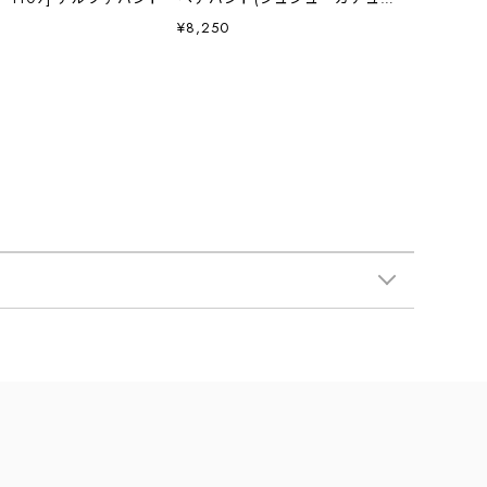
シャ・髪留め)・POLARTEC・日本製・ LADY'S
¥8,250
[2025AW]