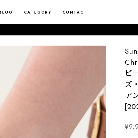
BLOG
CATEGORY
CONTACT
10%
Sun
Chr
ビ
ズ
アン
[20
¥9,