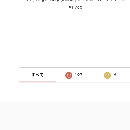
ッグに付けると可愛い・スマホやカメラにも・イタリア
¥1,760
ンオイルレザー ・キーホルダー・天然皮革・
MEN'S/LADY'S [2025SS]
すべて
197
6