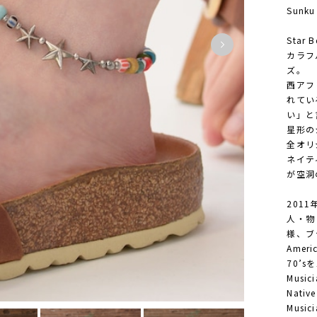
Sunku
Star B
カラフ
ズ。
西アフ
れてい
い」と
星形の
全オリ
ネイテ
が空洞
201
人・物
様、ブ
Amer
70’s
Musi
Nati
Musi