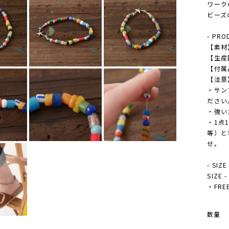
ワーク
ビーズ
- PRO
【素材
【生産
【付属
【注意
・サン
ださい
・強い
・1点
等）と
せ。
- SIZE
SIZE 
・FREE
数量