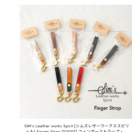
SIM's Leather works Spirit [シムズレザーワークススピリ
ット] Finger Strap [S0007] フィンガーストラップ・バ