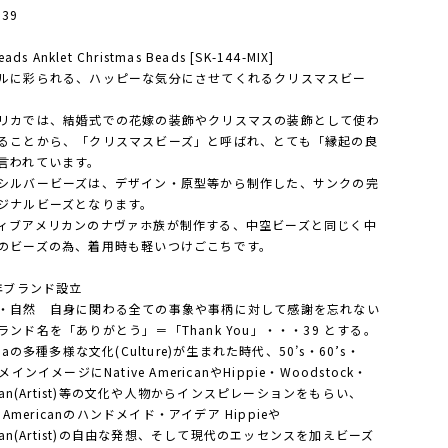
 39
eads Anklet Christmas Beads [SK-144-MIX]
ルに彩られる、ハッピーな気分にさせてくれるクリスマスビー
リカでは、結婚式での花嫁の装飾やクリスマスの装飾として使わ
ることから、「クリスマスビーズ」と呼ばれ、とても「縁起の良
言われています。
シルバービーズは、デザイン・原型等から制作した、サンクの完
ジナルビーズとなります。
ィブアメリカンのナヴァホ族が制作する、中空ビーズと同じく中
のビーズの為、着用時も軽いつけごこちです。
1年ブランド設立
・自然 自身に関わる全ての事象や事柄に対して感謝を忘れない
ランド名を「ありがとう」＝「Thank You」・・・39 とする。
icaの多種多様な文化(Culture)が生まれた時代、50’s・60’s・
をメインイメージにNative AmericanやHippie・Woodstock・
cian(Artist)等の文化や人物からインスピレーションをもらい、
ve Americanのハンドメイド・アイデア Hippieや
cian(Artist)の自由な発想、そして現代のエッセンスを加えビーズ