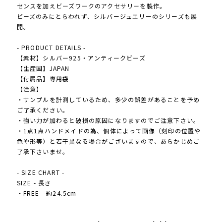
センスを加えビーズワークのアクセサリーを製作。
ビーズのみにとらわれず、シルバージュエリーのシリーズも展
開。
- PRODUCT DETAILS -
【素材】シルバー925・アンティークビーズ
【生産国】JAPAN
【付属品】専用袋
【注意】
・サンプルを計測しているため、多少の誤差があることを予め
ご了承ください。
・強い力が加わると破損の原因になりますのでご注意下さい。
・1点1点ハンドメイドの為、個体によって画像（刻印の位置や
色や形等）と若干異なる場合がございますので、あらかじめご
了承下さいませ。
- SIZE CHART -
SIZE - 長さ
・FREE - 約24.5cm