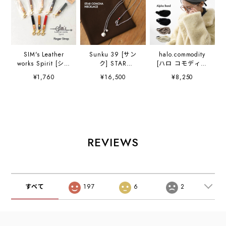
SIM's Leather
Sunku 39 [サン
halo.commodity
works Spirit [シム
ク] STAR
[ハロ コモディテ
ズレザーワークス
CONCHA
ィ] Alpha Band
¥1,760
¥16,500
¥8,250
スピリット]
NECKLACE [SK-
[HL-1109] アルフ
Finger Strap
205] スターコンチ
ァバンド・ヘアバ
[S0007] フィンガ
ャネックレス・シ
ンド(シュシュ・カ
ーストラップ・バ
ルバー・長さ調
チューシャ・髪留
ッグに付けると可
節・2WAY・アク
め)・POLARTEC・
愛い・スマホやカ
セサリー・ギフ
日本製・ LADY'S
メラにも・イタリ
ト・星・貝殻・
[2025AW]
REVIEWS
アンオイルレザー
MEN'S / LADY'S
・キーホルダー・
[2025SS]
天然皮革・
MEN'S/LADY'S
[2025SS]
すべて
197
6
2