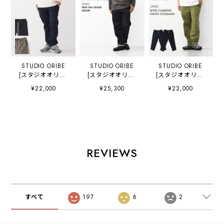
STUDIO ORIBE
STUDIO ORIBE
STUDIO ORIBE
[スタジオオリベ]
[スタジオオリベ]
[スタジオオリベ]
CLIMBING PANTS
RIDE ON LOOSE
WIDE CLIMBING
¥22,000
¥25,300
¥22,000
[CL053] クライミ
DENIM [WR044]
PANTS -
ングパンツ「キレ
ライドオンルーズ
COOLMAX-
イめなイージーパ
デニム・ルーズシ
[WC154] ワイドク
ンツ /アウトドア
ルエット・ゆった
ライミングパンツ-
パンツ」
り・セルビッチデ
クールマックス-・
MEN'S/LADY'S
ニム・
イージーパンツ・
[2025AW]
MEN'S/LADY'S
ワイドパンツ・チ
REVIEWS
[2025AW]
ノパンツ・
MEN'S/LADY'S
[2026SS]
すべて
197
6
2