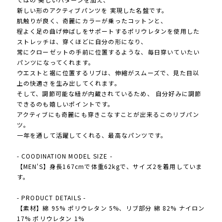
新しい形のアクティブパンツを 実現した名盤です。
肌触りが良く、奇麗にカラーが乗ったコットンと、
程よく足の曲げ伸ばしをサポートするポリウレタンを使用した
ストレッチは、穿くほどに自分の形になり、
常にクローゼットの手前に位置するような、毎日穿いていたい
パンツになってくれます。
ウエストと裾に位置するリブは、伸縮がスムーズで、見た目以
上の快適さを生み出してくれます。
そして、調節可能な紐が内蔵されているため、 自分好みに調節
できるのも嬉しいポイントです。
アクティブにも奇麗にも穿きこなすことが出来るこのリブパン
ツ。
一年を通して活躍してくれる、最高なパンツです。
- COODINATION MODEL SIZE -
【MEN'S】身長167cmで体重62kgで、サイズ2を着用していま
す。
- PRODUCT DETAILS -
【素材】綿 95% ポリウレタン 5%、リブ部分 綿 82% ナイロン
17% ポリウレタン 1%