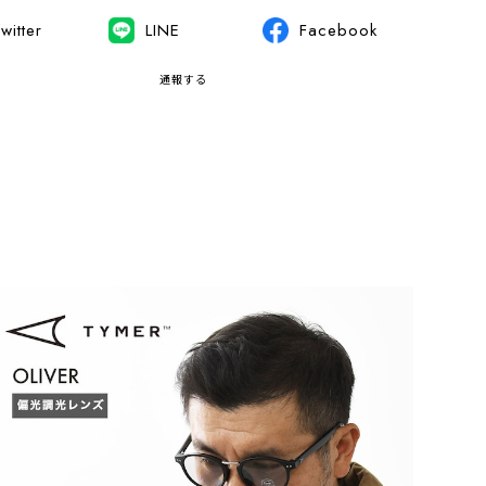
witter
LINE
Facebook
通報する