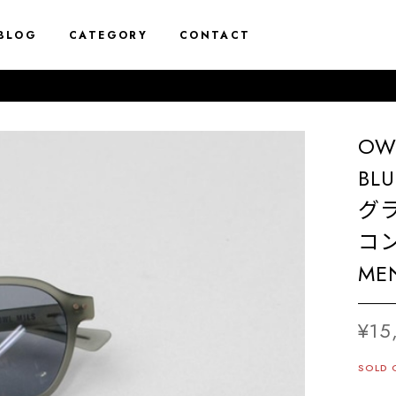
BLOG
CATEGORY
CONTACT
OW
BL
グラ
コ
MEN
¥15
SOLD 