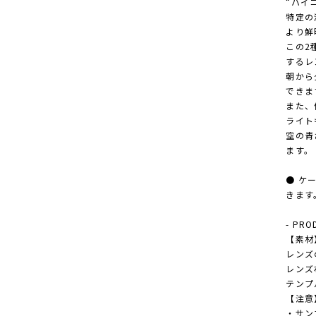
“ハイ
特定の
より鮮
この2
するレ
朝から
できま
また、
ライト
空の青
ます。
● ケ
きます
- PRO
【素材
レンズ
レンズ
テンプ
【注意
・サン