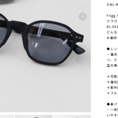
OWL M
Frigg 
クラウ
BL-00
どんな
お勧め
◆レンズ
・偏光
つ、ク
空の青
＊可視
＊偏光
＊紫外
＊ブル
◆鼻パ
・一体
いやす