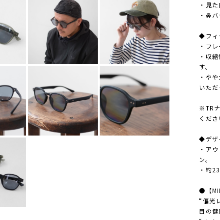
・見た
・鼻パ
◆フィ
・フレ
・収縮
す。
・やや
いただ
※TR
くださ
◆デザ
・アウ
ン。
・約2
●【MI
“偏光
目の健