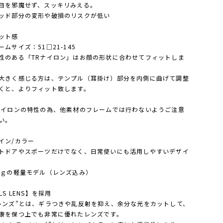
目を邪魔せず、スッキリみえる。
ッド部分の変形や破損のリスクが低い
ット感
ームサイズ：51□21-145
性のある「TRナイロン」はお顔の形状に合わせてフィットしま
大きく感じる方は、テンプル（耳掛け）部分を内側に曲げて調整
くと、よりフィット致します。
ナイロンの特性の為、他素材のフレームでは行わないようご注意
い。
イン/カラー
トドアやスポーツだけでなく、日常使いにも活用しやすいデザイ
3ｇの軽量モデル（レンズ込み）
LS LENS】を採用
レンズ”とは、ギラつきや乱反射を抑え、余分な光をカットして、
康を保つ上でも非常に優れたレンズです。