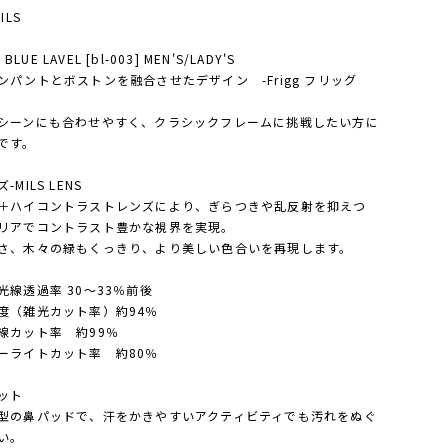
ILS
/ BLUE LAVEL [bl-003] MEN'S/LADY'S
ンパントとボストンを融合させたデザイン -Frigg フリッグ
3
シーンにも合わせやすく、クラシックフレームに挑戦したい方に
です。
-MILS LENS
＋ハイコントラストレンズにより、ぎらつきや乱反射を抑えつ
リアでコントラスト豊かな視界を実現。
さ、木々の緑もくっきり、より美しい色合いを再現します。
光線透過率 30～33％前後
度（雑光カット率）約94％
線カット率 約99％
ーライトカット率 約80％
ット
型の鼻パッドで、汗をかきやすいアクティビティでも汚れをぬぐ
い。