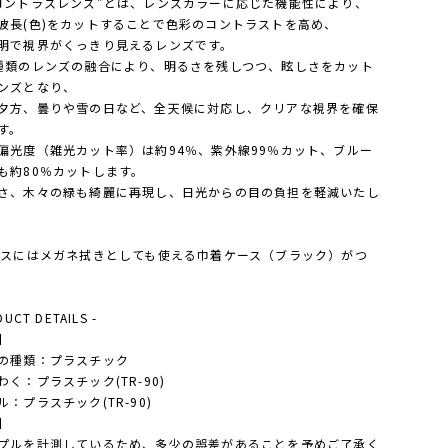
コントラスレンズ”とは、レンズカラーに応じた機能性により、
波長(色)をカットすることで色彩のコントラストを高め、
明で視界がくっきり見えるレンズです。
種類のレンズの融合により、明るさを残しつつ、眩しさをカット
ンズとなり、
夕方、曇りや雪の日など、全天候に対応し、クリアな視界を確保
す。
偏光度（雑光カット率）は約94％、紫外線99％カット、ブルー
も約80％カットします。
さ、木々の緑も綺麗に再現し、日光からの目の負担を軽減いたし
ースにはメガネ拭きとしても使える巾着ケース（ブラック）がつ
。
DUCT DETAILS -
】
の種類：プラスチック
わく：プラスチック(TR-90)
ル：プラスチック(TR-90)
】
プルを計測しているため、多少の誤差があることを予めご了承く