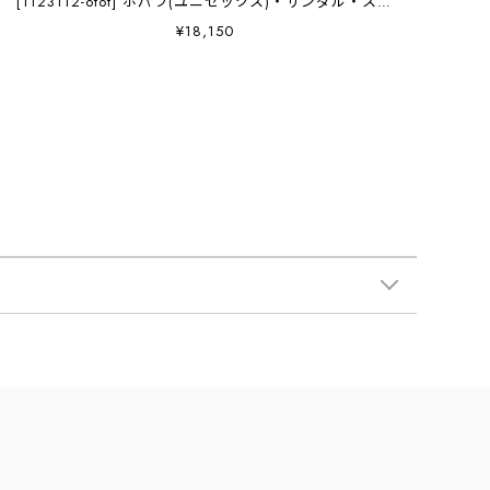
[1123112-otot] ホパラ(ユニセックス)・サンダル・スポ
ーツサンダル・マウンテンサンダル・アウトドア・軽
¥18,150
量・MEN'S / LADY'S [2026AW]