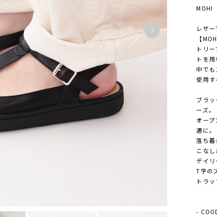
MOHI
レザー
【MO
トリー
トを用
中でも
使用す
ブラッ
ーズ。
オープ
適に。
落ち着
こなし
デイリ
T字の
トラッ
- COO