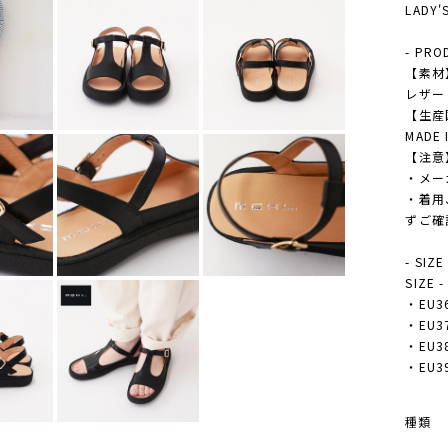
LADY
- PRO
【素材
レザー
【生産
MADE 
【注意
・メー
・着用
ずご確
- SIZE
SIZE 
・EU36
・EU37
・EU38
・EU39
種類