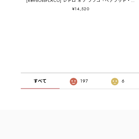
[RetroOsoFLACO] レトロ オソ フラコ「ベアフット・ア
ウトドアサンダル・ストラップサンダル・ランニング・
¥14,520
トレイルランニング、キャンプ、旅行などに最適なスポ
ーツサンダル」 [MEN'S/LADY'S] [2026SS]
すべて
197
6