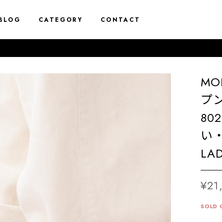
BLOG
CATEGORY
CONTACT
1
MO
プン
80
い
LAD
¥21
SOLD 