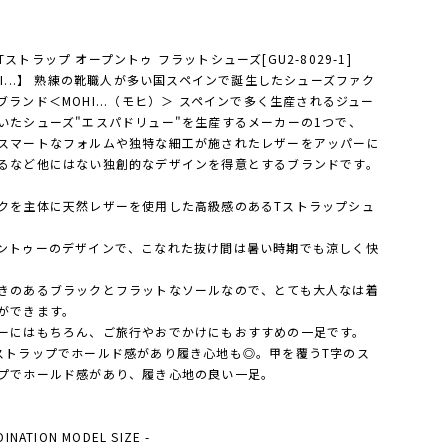
Tストラップ オープントゥ フラットシューズ[GU2-8029-1]
HI...】 熟練の靴職人が多い国スペインで誕生したシューズファク
ブランド＜MOHI...（モヒ）＞ スペインで多く生産されるジュー
いたシューズ"エスパドリュー"を生産するメーカーの1つで、
スマートなフォルムや独特な細工が施されたレザーをアッパーに
るなど他にはない独創的なデザインを得意とするブランドです。
クを主体に天然レザーを使用した高級感のあるTストラップシュ
ントゥーのデザインで、こなれた抜け間は暑い時期でも涼しく快
きのあるブラックとフラットなソールなので、とても大人なは着
ができます。
ーにはもちろん、ご旅行やおでかけにもおすすめの一足です。
ストラップでホールド感があり履き心地も◎。甲を覆うT字のス
プでホールド感があり、履き心地の良い一足。
DINATION MODEL SIZE -