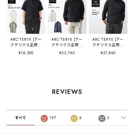
ARC'TERYX [アー
ARC'TERYX [アー
ARC'TERYX [アー
クテリクス正規代
クテリクス正規代
クテリクス正規代
理店] Skyline SS
理店] Squamish
理店] Proton SL
¥16,500
¥23,760
¥37,840
Shirt Men's
Jacket M
Hoody M
[X000010621] ス
[X000010284] ス
[X000009557] プ
カイライン ショー
コーミッシュ ジャ
ロトン SL フーデ
トスリーブ シャツ
ケット メンズ・ウ
ィ メンズ・クライ
メンズ・半袖・ハ
インドシェルジャ
ミング・軽量・通
イキング・アウト
ケット・防風性・
気性・耐久性・
ドア・軽量・速
通気性・MEN'S
MEN'S [2026SS]
REVIEWS
乾・MEN'S
[2026SS]
[2026SS]
すべて
197
6
2