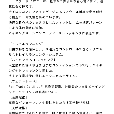
アークワード イオニアは、軽やかで柔らかな着心地に加え、通
気性も抜群です。
ナイロンコアにファインゲージのメリノウール繊維を巻き付け
る構造で、耐久性を高めています。
快適な着心地のすっきりとしたフィットは、立体構造パターン
により体の動きに追随。
ハイキングやランニング、ツアーやトレッキングに最適です。
【トレイルランニング】
自由な動きを確保し、汗や湿気をコントロールできるテクニカ
ルなトレイルランニング・システム。
【ハイキング & トレッキング】
人里離れた場所やさまざまなコンディションの下で行うハイキ
ングやトレッキングに適した、
丈夫で保護機能に優れるテクニカルデザイン。
【フェアトレード】
Fair Trade Certified™ 施設で製造。労働者のウェルビーイング
をアークテリクスの製品DNAに。
【合成繊維】
高度なパフォーマンスや特性をもたらす工学技術素材。
【天然繊維】
天然繊維で作られた素材で、肌に密着した時の快適さと、天然