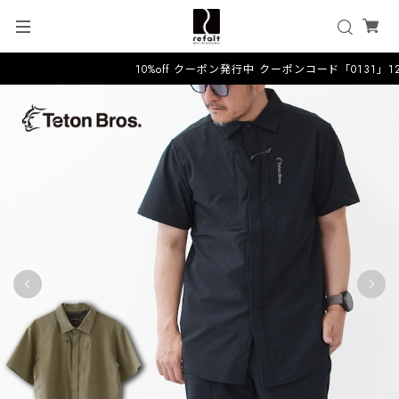
10%off クーポン発行中 クーポンコード「0131」