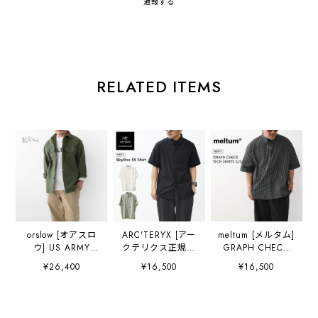
通報する
RELATED ITEMS
orslow [オアスロ
ARC'TERYX [アー
meltum [メルタム]
ウ] US ARMY
クテリクス正規代
GRAPH CHECK
SHIRT [03-8045-
理店] Skyline SS
TECH SHIRTS
¥26,400
¥16,500
¥16,500
16] ユーエスアー
Shirt Men's
S/S [MTM-SH-
ミーシャツ ・ミリ
[X000010621] ス
0366-26-B] グラ
タリーシャツ・ミ
カイライン ショー
フチェックテック
リタリージャケッ
トスリーブ シャツ
シャツ・アクショ