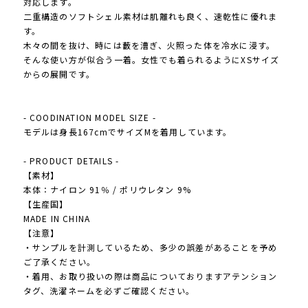
対応します。
二重構造のソフトシェル素材は肌離れも良く、速乾性に優れま
す。
木々の間を抜け、時には藪を漕ぎ、火照った体を冷水に浸す。
そんな使い方が似合う一着。女性でも着られるようにXSサイズ
からの展開です。
- COODINATION MODEL SIZE -
モデルは身長167cmでサイズMを着用しています。
- PRODUCT DETAILS -
【素材】
本体：ナイロン 91％ / ポリウレタン 9%
【生産国】
MADE IN CHINA
【注意】
・サンプルを計測しているため、多少の誤差があることを予め
ご了承ください。
・着用、お取り扱いの際は商品についておりますアテンション
タグ、洗濯ネームを必ずご確認ください。