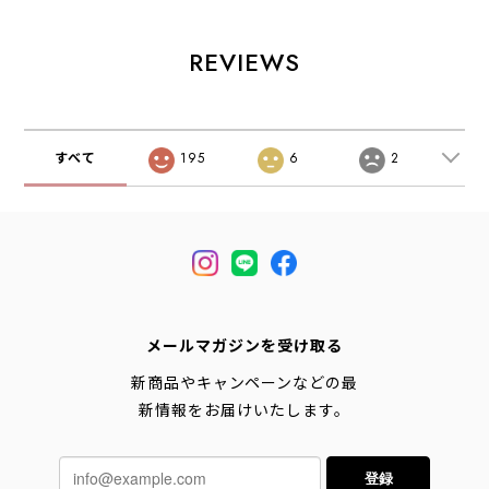
ト・シャツジャケ
メンズ・半袖・ハ
ンプリーツ袖・速
ット・MEN'S /
イキング・アウト
乾性・軽量・ポリ
LADY'S
ドア・軽量・速
エステル製・半
REVIEWS
[2026AW]
乾・MEN'S
袖・ショートスリ
[2026SS]
ーブ・MEN'S /
LADY'S [2026SS]
すべて
195
6
2
メールマガジンを受け取る
新商品やキャンペーンなどの最
新情報をお届けいたします。
登録