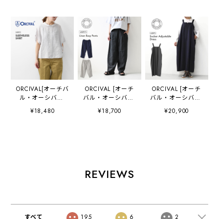
ORCIVAL[オーチバ
ORCIVAL [オーチ
ORCIVAL [オーチ
ル・オーシバル]
バル・オーシバル]
バル・オーシバル]
W SLEEVELESS
W Linen Easy
Sucker
¥18,480
¥18,700
¥20,900
SHIRT [OR-
Pants [OR-
Adjustable Dress
B0360LCH] スリ
E0300YLM] リネ
[OR-G0117PCS] サ
ーブレスシャツ・
ンイージーパン
ッカーアジャスタ
リネンシャツ・リ
ツ・イージーパン
ブルドレス・ワン
ネンブラウス・チ
ツ・リネンバレル
ピース・アジャス
ェック・フレンチ
パンツ・バレルパ
ター付き・サッカ
スリーブ・LADY'S
ンツ・ゆったりシ
ー素材・シボ感・
REVIEWS
[2026SS]
ルエット・LADY'S
LADY'S [2026SS]
[2026SS]
すべて
195
6
2