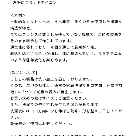
- 左裾にブランドアイコン
＜素材＞
一般的なカットソー地に比べ非常に多くの糸を使用した複雑な
構造が特徴。
今ではフランスに数台しか残っていない機械で、当時の製法を
そのまま継承して作られています。
通気性に優れており、年間を通して着用が可能。
着込むほどに風合いが増し、体に馴染んでいく、まるでデニム
のような経年変化を楽しめます。
[製品について]
こちらの製品は洗い加工を施しておりません。
その為、生地の特性上、通常の家庭洗濯でヨコ方向（身幅や袖
幅）に2センチ前後の縮みが発生します。
お買い求めの際はサイズにご注意ください。
また、洗濯での型くずれが生じる場合があります。
洗濯後にはヨコ方向に少し伸ばし気味に形を整え、干してくだ
さい。
乾燥機のご使用はお避けください。