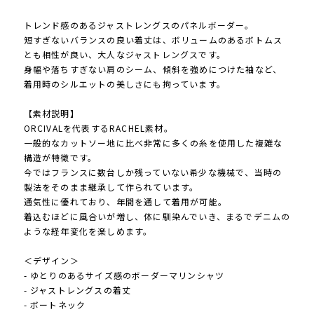
トレンド感のあるジャストレングスのパネルボーダー。
短すぎないバランスの良い着丈は、ボリュームのあるボトムス
とも相性が良い、大人なジャストレングスです。
身幅や落ちすぎない肩のシーム、傾斜を強めにつけた袖など、
着用時のシルエットの美しさにも拘っています。
【素材説明】
ORCIVALを代表するRACHEL素材。
一般的なカットソー地に比べ非常に多くの糸を使用した複雑な
構造が特徴です。
今ではフランスに数台しか残っていない希少な機械で、当時の
製法をそのまま継承して作られています。
通気性に優れており、年間を通して着用が可能。
着込むほどに風合いが増し、体に馴染んでいき、まるでデニムの
ような経年変化を楽しめます。
＜デザイン＞
- ゆとりのあるサイズ感のボーダーマリンシャツ
- ジャストレングスの着丈
- ボートネック