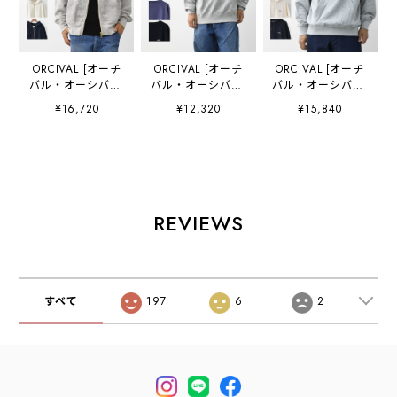
ORCIVAL [オーチ
ORCIVAL [オーチ
ORCIVAL [オーチ
バル・オーシバル]
バル・オーシバル]
バル・オーシバル]
M French Terry
M BOAT NECK
M Light French
¥16,720
¥12,320
¥15,840
Zip Hoodie [OR-
PULLOVER [OR-
Terry Hoody [OR-
C0427] フレンチ
C0430MAZ] メン
C0432MAZ] ライ
テリージップフー
ズ ボートネック
トフレンチテリー
ディー・ジップフ
プルオーバー・コ
フーディー・フー
ーディー・ジップ
ットン裏毛 スウェ
ディー・コットン
パーカー・ラグラ
ットプルオーバ
フーディー・ロゴ
ンスリーブ・裏毛
ー・ヴィンテージ
フーディー・ラグ
REVIEWS
スウェット・フレ
ライク・MEN'S
ランスリーブ・
ンチテリー・
[2025AW]
MEN'S [2025AW]
MEN'S [2025AW]
すべて
197
6
2