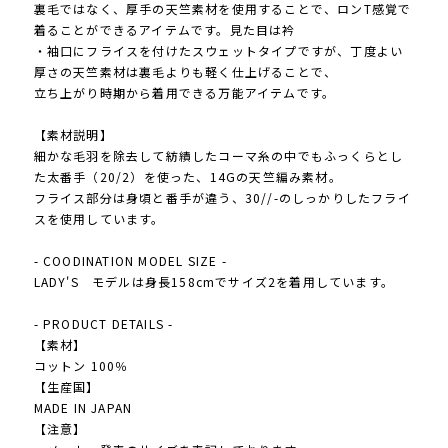
裏毛ではなく、厚手の天竺素材を使用することで、ロンT感覚で
着ることができるアイテムです。見た目は衿
・袖口にフライスを付けたスウェットタイプですが、丁度よい
厚さの天竺素材は裏毛よりも軽く仕上げることで、
立ち上がり時期から着用できる万能アイテムです。
【素材説明】
細かな毛羽を除去して紡績したコーマ糸の中でもふっくらとし
た太番手（20/2）を使った、14Gの天竺編み素材。
フライス部分は身頃と番手が違う、30//-のしっかりしたフライ
スを使用しています。
- COODINATION MODEL SIZE -
LADY'S モデルは身長158cmでサイズ2を着用しています。
- PRODUCT DETAILS -
【素材】
コットン 100％
【生産国】
MADE IN JAPAN
【注意】