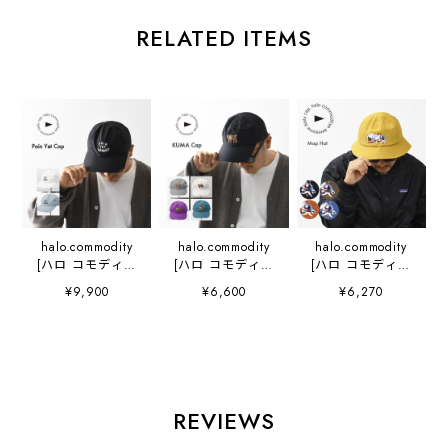
RELATED ITEMS
halo.commodity
halo.commodity
halo.commodity
[ハロ コモディテ
[ハロ コモディテ
[ハロ コモディテ
ィ] Pain Yet Cap
ィ] KUMA Cap
ィ] Map Hat
¥9,900
¥6,600
¥6,270
[HL-1112-p] パイ
[h261-279] クマ
[h253-438] マッ
ンイエットキャッ
キャップ・アウト
プハット・ハッ
プ・アウトドアキ
ドアキャップ・ナ
ト・キャンプ・ア
ャップ・リップス
イロンキャップ・
ウトドア・おしゃ
トップ素材・抗菌
MEN'S / LADY'S
れハット・ワンポ
防臭・制菌性・
[2026SS]
イント・MEN'S /
MEN'S / LADY'S
LADY'S [2025AW]
REVIEWS
[2026SS]