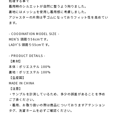
処理する事で
着用時のシルエットが自然に整うよう拘りました。
裏地にはメッシュを使用し着用感に考慮しました。
アジャスターの片側は平ゴムになっておりフィット性を高めてい
ます。
- COODINATION MODEL SIZE -
MEN'S 頭周り56cmです。
LADY'S 頭周り55cmです。
- PRODUCT DETAILS -
【素材】
本体：ポリエステル 100%
裏地：ポリエステル 100%
【生産国】
MADE IN CHINA
【注意】
・サンプルを計測しているため、多少の誤差があることを予め
ご了承ください。
・着用、お取り扱いの際は商品についておりますアテンション
タグ、洗濯ネームを必ずご確認ください。