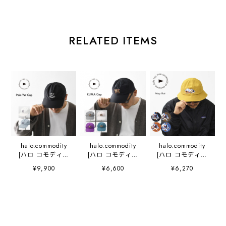
RELATED ITEMS
halo.commodity
halo.commodity
halo.commodity
[ハロ コモディテ
[ハロ コモディテ
[ハロ コモディテ
ィ] Pain Yet Cap
ィ] KUMA Cap
ィ] Map Hat
¥9,900
¥6,600
¥6,270
[HL-1112-p] パイ
[h261-279] クマ
[h253-438] マッ
ンイエットキャッ
キャップ・アウト
プハット・ハッ
プ・アウトドアキ
ドアキャップ・ナ
ト・キャンプ・ア
ャップ・リップス
イロンキャップ・
ウトドア・おしゃ
トップ素材・抗菌
MEN'S / LADY'S
れハット・ワンポ
防臭・制菌性・
[2026SS]
イント・MEN'S /