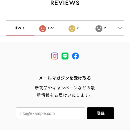
REVIEWS
グ・エコバッグ・
ショッピングバッ
ズもOK・エコバッ
ショッピングバッ
グ・MEN'S /
グ・ショッピング
グ・MEN'S /
LADY'S [2026SS]
バッグ・MEN'S /
LADY'S [2026SS]
LADY'S [2026SS]
すべて
196
6
2
メールマガジンを受け取る
新商品やキャンペーンなどの最
新情報をお届けいたします。
登録