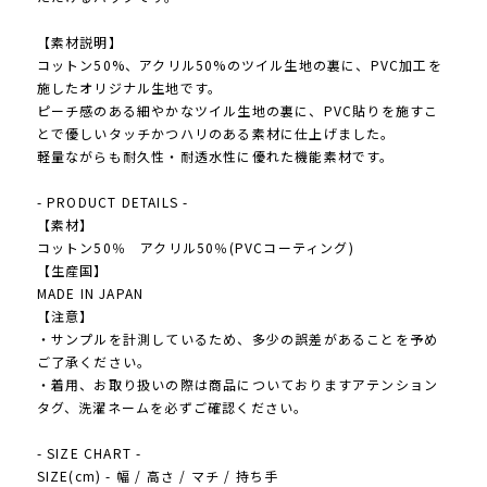
【素材説明】
コットン50%、アクリル50%のツイル生地の裏に、PVC加工を
施したオリジナル生地です。
ピーチ感のある細やかなツイル生地の裏に、PVC貼りを施すこ
とで優しいタッチかつハリのある素材に仕上げました。
軽量ながらも耐久性・耐透水性に優れた機能素材です。
- PRODUCT DETAILS -
【素材】
コットン50％ アクリル50％(PVCコーティング)
【生産国】
MADE IN JAPAN
【注意】
・サンプルを計測しているため、多少の誤差があることを予め
ご了承ください。
・着用、お取り扱いの際は商品についておりますアテンション
タグ、洗濯ネームを必ずご確認ください。
- SIZE CHART -
SIZE(cm) - 幅 / 高さ / マチ / 持ち手