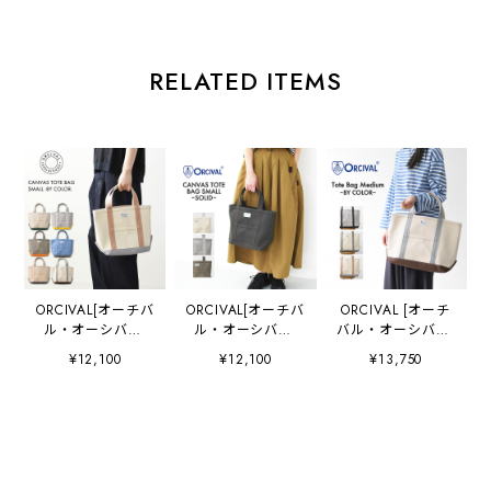
RELATED ITEMS
ORCIVAL[オーチバ
ORCIVAL[オーチバ
ORCIVAL [オーチ
ル・オーシバル]
ル・オーシバル]
バル・オーシバル]
CANVAS TOTE
CANVAS TOTE
Tote Bag Medium
¥12,100
¥12,100
¥13,750
BAG SMALL-BY
BAG SMALL -
-BY COLOR- [OR-
COLOR- [OR-
SOLID- [OR-
H0284KWC-B] ト
H0285KWC-B] キ
H0285KWC-S] キ
ートバッグ ミディ
ャンバストートバ
ャンバストートバ
アム-バイカラ
ッグ スモール・バ
ッグ スモール・無
ー-・Mサイズ・大
イカラー・ツート
地・トートバッ
きめトート・ラー
ーン・トートバッ
グ・エコバッグ・
ジトート A4サイ