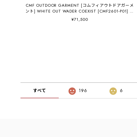
CMF OUTDOOR GARMENT [コムフィアウトドアガーメ
ント] WHITE OUT WADER COEXIST [CMF2601-P01] ホ
ワイトアウトウエイダーコイグジスト・ビブ・スノーウ
¥71,500
ェア・スノーボード・つなぎ・耐水・透湿・MEN'S /
LADY'S [2026SS]
すべて
196
6