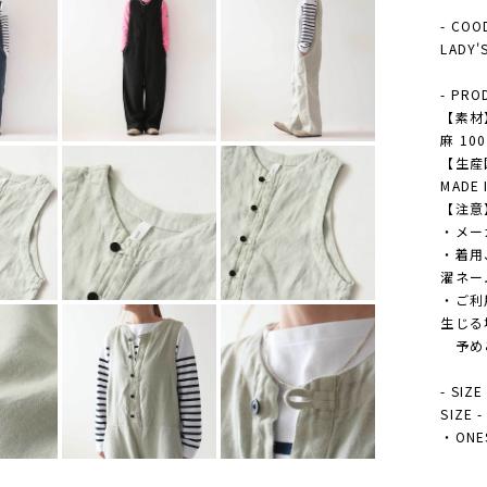
- COO
LADY
- PRO
【素材
麻 10
【生産
MADE 
【注意
・メー
・着用
濯ネー
・ご利
生じる
予め
- SIZE
SIZE
・ONESI