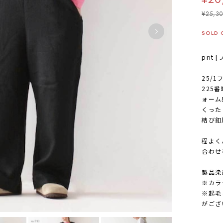
¥25,3
SOLD 
prit 
25/1
225
ォーム
くった
結び釦
程よく
合わせ
製品染
※カラ
※起毛
がござ