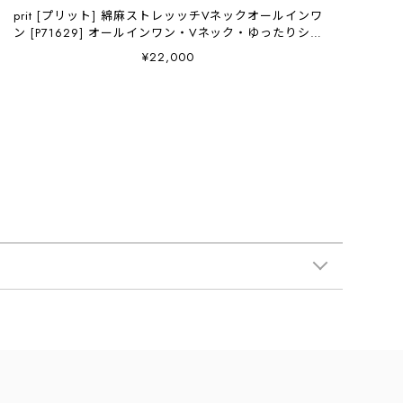
prit [プリット] 綿麻ストレッッチVネックオールインワ
ン [P71629] オールインワン・Vネック・ゆったりシル
エット・LADY'S [2026SS]
¥22,000