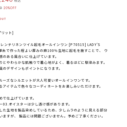
税込
00
20%OFF
OUT
[プリット]
フレンチリネンツイル起毛オールインワン [P70515] LADY'S
番単糸で作った程よい厚みの麻100％生地に起毛を施すことで、 ウ
感のある風合いに仕上げています。
りとやわらかな肌触りで着心地がよく、着るほどに馴染みます。
風のデザインもポイントになります。
ルーズなシルエットが大人可愛いオールインワンです。
るアイテムで色々なコーディネートをお楽しみいただけます。
めで仕上げています。
ー03.オイスターは少し透け感があります。
した生地を製品染めしているため、少しムラのように見える部分
いますが、 製品には問題ございません。予めご了承ください。