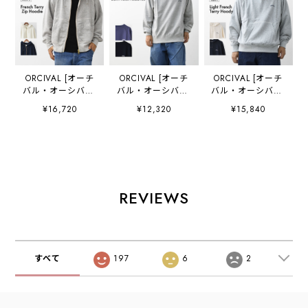
ORCIVAL [オーチ
ORCIVAL [オーチ
ORCIVAL [オーチ
バル・オーシバル]
バル・オーシバル]
バル・オーシバル]
M French Terry
M BOAT NECK
M Light French
¥16,720
¥12,320
¥15,840
Zip Hoodie [OR-
PULLOVER [OR-
Terry Hoody [OR-
C0427] フレンチ
C0430MAZ] メン
C0432MAZ] ライ
テリージップフー
ズ ボートネック
トフレンチテリー
ディー・ジップフ
プルオーバー・コ
フーディー・フー
ーディー・ジップ
ットン裏毛 スウェ
ディー・コットン
パーカー・ラグラ
ットプルオーバ
フーディー・ロゴ
ンスリーブ・裏毛
ー・ヴィンテージ
フーディー・ラグ
REVIEWS
スウェット・フレ
ライク・MEN'S
ランスリーブ・
ンチテリー・
[2025AW]
MEN'S [2025AW]
MEN'S [2025AW]
すべて
197
6
2