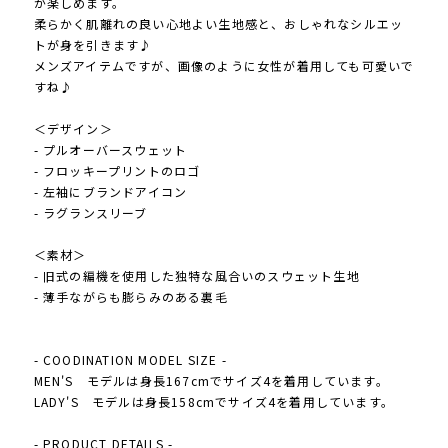
が楽しめます。
柔らかく肌離れの良い心地よい生地感と、おしゃれなシルエッ
トが身を引きます♪
メンズアイテムですが、画像のように女性が着用しても可愛いで
すね♪
＜デザイン＞
- プルオーバースウェット
- フロッキープリントのロゴ
- 左袖にブランドアイコン
- ラグランスリーブ
＜素材＞
- 旧式の編機を使用した独特な風合いのスウェット生地
- 薄手ながらも膨らみのある裏毛
- COODINATION MODEL SIZE -
MEN'S モデルは身長167cmでサイズ4を着用しています。
LADY'S モデルは身長158cmでサイズ4を着用しています。
- PRODUCT DETAILS -