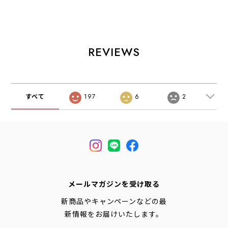
リッツ 35・バッ
リッツ 30・バッ
[19761507-
クパック・リュッ
クパック・リュッ
tw/BLACK] ディス
クサック・デイバ
クサック・デイバ
トリクト 4・ショ
ッグ ミリタリーバ
ッグ・ミリタリー
ルダーバッグ・ヒ
ッグ・サープラ
バッグ・サープラ
ップバッグ・ボデ
ス
ス
ィーバッグ・必需
REVIEWS
MEN'S/LADY'S
MEN'S/LADY'S
品・スマホケー
[2026SS]
[2026SS]
ス
MEN'S/LADY'S
[2026SS]
すべて
197
6
2
メールマガジンを受け取る
新商品やキャンペーンなどの最
新情報をお届けいたします。