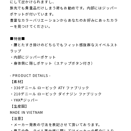
にして出かけられますし、
旅先でも貴重品だけしまう荷もお勧めです。内部にはジッパー
ポケットが付いています。
豊富なカラーバリエーションからあなたのお好みにあったカラ
ーを見つけてください。
■特徴■
・腰とたすき掛けのどちらでもフィット感抜群なスイベルスト
ラップ
・内部にジッパーポケット
・身体側に隠しポケット（スナップボタン付き）
- PRODUCT DETAILS -
【素材】
・330デニール ロービック ATY ファブリック
・210デニール ロービック ダイナジン ファブリック
・YKK®ジッパー
【生産国】
MADE IN VIETNAM
【注意】
・メーカー発表の寸法を表記させて頂いております。
・商品の色、ラベル等仕様に関してはメーカーの都合により、