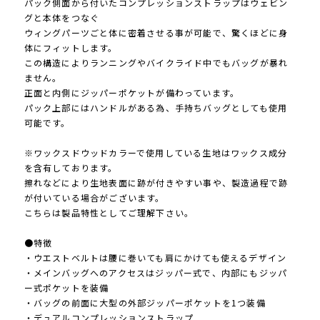
パック側面から付いたコンプレッションストラップはウェビン
グと本体をつなぐ
ウィングパーツごと体に密着させる事が可能で、驚くほどに身
体にフィットします。
この構造によりランニングやバイクライド中でもバッグが暴れ
ません。
正面と内側にジッパーポケットが備わっています。
パック上部にはハンドルがある為、手持ちバッグとしても使用
可能です。
※ワックスドウッドカラーで使用している生地はワックス成分
を含有しております。
擦れなどにより生地表面に跡が付きやすい事や、製造過程で跡
が付いている場合がございます。
こちらは製品特性としてご理解下さい。
●特徴
・ウエストベルトは腰に巻いても肩にかけても使えるデザイン
・メインバッグへのアクセスはジッパー式で、内部にもジッパ
ー式ポケットを装備
・バッグの前面に大型の外部ジッパーポケットを1つ装備
・デュアルコンプレッションストラップ