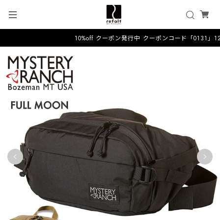
10%off クーポン発行中 クーポンコード「0131」