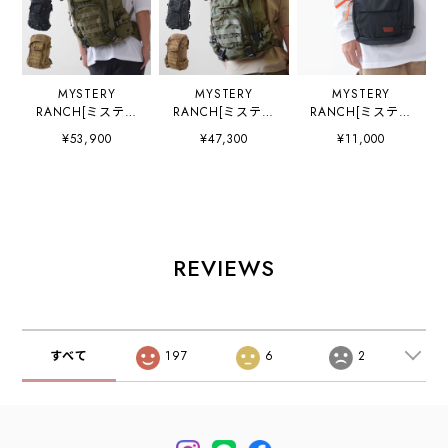
MYSTERY
MYSTERY
MYSTERY
RANCH[ミステリ
RANCH[ミステリ
RANCH[ミステリ
ーランチ] BLITZ
ーランチ] BLITZ
ーランチ]
¥53,900
¥47,300
¥11,000
35 [19761509] ブ
30 [19761510] ブ
DISTRICT 4
リッツ 35・バッ
リッツ 30・バッ
[19761507-
クパック・リュッ
クパック・リュッ
tw/BLACK] ディス
クサック・デイバ
クサック・デイバ
トリクト 4・ショ
ッグ ミリタリーバ
ッグ・ミリタリー
ルダーバッグ・ヒ
ッグ・サープラ
バッグ・サープラ
ップバッグ・ボデ
ス
ス
ィーバッグ・必需
REVIEWS
MEN'S/LADY'S
MEN'S/LADY'S
品・スマホケー
[2026SS]
[2026SS]
ス
MEN'S/LADY'S
[2026SS]
すべて
197
6
2