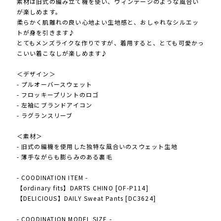
素材は旧式の編み立て機を使い、ヴィンテージのような風合い
が楽しめます。
柔らかく肌離れの良い心地よい生地感と、おしゃれなシルエッ
トが身を引きます♪
とてもメンズライクな作りですが、着用すると、とても可愛かっ
こいい着こなしが楽しめます♪
＜デザイン＞
- プルオーバースウェット
- フロッキープリントのロゴ
- 左袖にブランドアイコン
- ラグランスリーブ
＜素材＞
- 旧式の編機を使用した独特な風合いのスウェット生地
- 薄手ながらも膨らみのある裏毛
- COODINATION ITEM -
【ordinary fits】DARTS CHINO [OF-P114]
【DELICIOUS】DAILY Sweat Pants [DC3624]
- COODINATION MODEL SIZE -