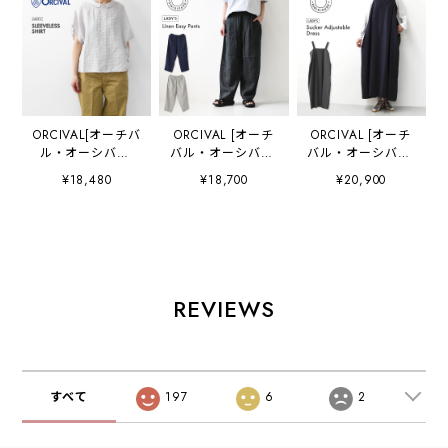
ORCIVAL[オーチバ
ORCIVAL [オーチ
ORCIVAL [オーチ
ル・オーシバル]
バル・オーシバル]
バル・オーシバル]
W SLEEVELESS
W Linen Easy
Sucker
¥18,480
¥18,700
¥20,900
SHIRT [OR-
Pants [OR-
Adjustable Dress
B0360LCH] スリ
E0300YLM] リネ
[OR-G0117PCS] サ
ーブレスシャツ・
ンイージーパン
ッカーアジャスタ
リネンシャツ・リ
ツ・イージーパン
ブルドレス・ワン
ネンブラウス・チ
ツ・リネンバレル
ピース・アジャス
ェック・フレンチ
パンツ・バレルパ
ター付き・サッカ
スリーブ・LADY'S
ンツ・ゆったりシ
ー素材・シボ感・
REVIEWS
[2026SS]
ルエット・LADY'S
LADY'S [2026SS]
[2026SS]
すべて
197
6
2