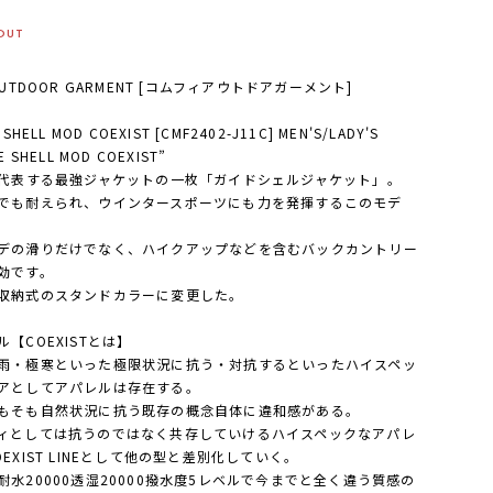
OUT
OUTDOOR GARMENT [コムフィアウトドアガーメント]
 SHELL MOD COEXIST [CMF2402-J11C] MEN'S/LADY'S
E SHELL MOD COEXIST”
を代表する最強ジャケットの一枚「ガイドシェルジャケット」。
でも耐えられ、ウインタースポーツにも力を発揮するこのモデ
デの滑りだけでなく、ハイクアップなどを含むバックカントリー
効です。
収納式のスタンドカラーに変更した。
ル【COEXISTとは】
雨・極寒といった極限状況に抗う・対抗するといったハイスペッ
アとしてアパレルは存在する。
もそも自然状況に抗う既存の概念自体に違和感がある。
ィとしては抗うのではなく共存していけるハイスペックなアパレ
OEXIST LINEとして他の型と差別化していく。
耐水20000透湿20000撥水度5レベルで今までと全く違う質感の