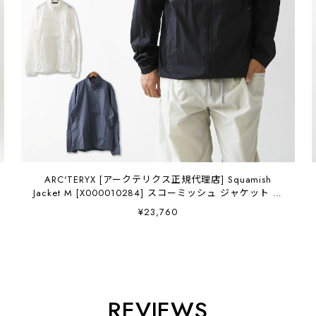
ARC'TERYX [アークテリクス正規代理店] Squamish
Jacket M [X000010284] スコーミッシュ ジャケット メ
ンズ・ウインドシェルジャケット・防風性・通気性・
¥23,760
MEN'S [2026SS]
REVIEWS