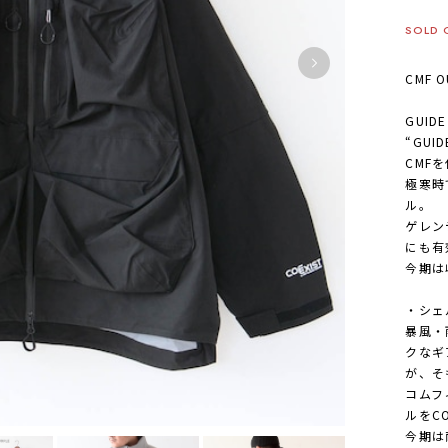
SOLD 
CMF 
GUIDE
“GUID
CMF
極寒時
ル。
ゲレン
にも有
今期は
・シェ
暴風・
クなギ
が、そ
コムフ
ルをC
今期は