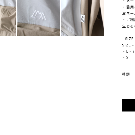
・メー
・着用
濯ネー
・ご利
生じる
- SIZE
SIZE 
・L - 
・XL -
種類