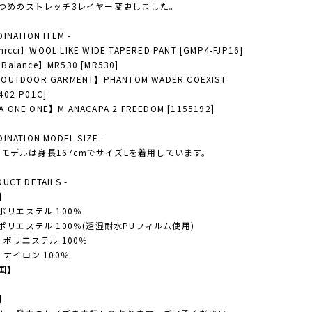
つめのストレッチ3レイヤー変更しました。
DINATION ITEM -
icci】WOOL LIKE WIDE TAPERED PANT [GMP4-FJP16]
Balance】MR530 [MR530]
 OUTDOOR GARMENT】PHANTOM WADER COEXIST
402-P01C]
 ONE ONE】M ANACAPA 2 FREEDOM [1155192]
DINATION MODEL SIZE -
'S モデルは身長167cmでサイズLを着用しています。
DUCT DETAILS -
】
ポリエステル 100％
ポリエステル 100％(透湿耐水PUフィルム使用)
：ポリエステル 100％
：ナイロン 100％
国】
】