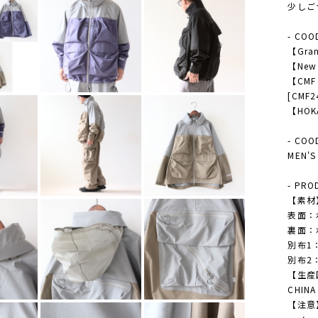
少しご
- COO
【Gram
【New 
【CMF
[CMF2
【HOKA
- COO
MEN
- PRO
【素材
表面：
裏面：
別布1
別布2
【生産
CHINA
【注意