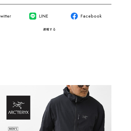
witter
LINE
Facebook
通報する