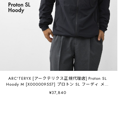
ARC'TERYX [アークテリクス正規代理店] Proton SL
Hoody M [X000009557] プロトン SL フーディ メン
ズ・クライミング・軽量・通気性・耐久性・MEN'S
¥37,840
[2026SS]