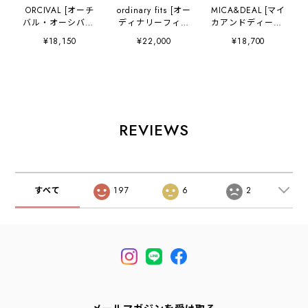
ORCIVAL [オーチ
ordinary fits [オー
MICA&DEAL [マイ
バル・オーシバル]
ディナリーフィッ
カアンドディール]
W Sailor Collar
ツ] barber knit
bt/n loose p/o
¥18,150
¥22,000
¥18,700
Knit Cardigan
[KN014] バーバー
[0126208102] ボ
[OR-D0141SIN] セ
ニット・コットン
ートネックニット
ーラーカラーニッ
ニット・ニット・
ルーズプルオーバ
トカーディガン・
ドロップショルダ
ー・ニットプルオ
ニットカーディガ
ー・ワイドシルエ
ーバー・ボートネ
ン・セーラーカラ
ット・MEN'S /
ック・ゆったりシ
ー・カノコ編み・
LADY'S [2026SS]
ルエット・LADY'S
REVIEWS
LADY'S [2026SS]
[2026SS]
すべて
197
6
2