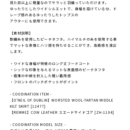
見た目以上に軽量なのでサラッと羽織っていただけます。
ゆったりとしたワイドシルエットで、身幅を設けている分、ド
レープ感のあるゆったりしたトップスの
アウターにも使用できます。
【素材説明】
割繊糸を使用したピーチタフタ。ハイマルチの糸を使用する事
でマットな表情とハリ感を持たせることができ、高級感を演出
します。
・ワイドな身幅が特徴のロング丈フードコート
・シックな印象を与えるマットな表面感のピーチタフタ
・極薄の中綿を封入した軽い着用感
・フロントのパッチポケットがポイント
- COODINATION ITEM -
【O'NEIL OF DUBLIN】WORSTED WOOL-TARTAN MIDDLE
KILT SKIRT [12477]
【REMME】COW LEATHER スエードサイドゴア [ZH-1104]
- COODINATION MODEL SIZE -