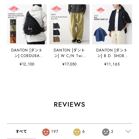
DANTON [ダント
DANTON [ダント
DANTON [ダント
ン] CORDURA
ン] W C/N Twill
ン] B.D. SHORT
CANVAS ONE
Double Pleated
SHIRT S/S [DT-
¥12,100
¥17,050
¥11,165
SHOULDER
Easy Pants [DT-
B0443DUG] B.D.
BAG「RHONE
E0212CNO] C/N
ショートシャツ シ
14」 [rhone14] コ
ツイルダブルタッ
ョートスリーブ・
ーデュラキャンバ
クイージーパン
デニムシャツ・ラ
スワンショルダー
ツ・2タックイー
イトデニムシャ
バッグ「ローヌ
ジーパンツ・ルー
ツ・ダンガリーシ
14」・ショルダー
ズパンツ・ゆった
ャツ・ボタンダウ
REVIEWS
バッグ・ワンショ
りシルエット・
ンシャツ・半袖シ
ルダー・デイリー
LADY'S
ャツ・ゆったりシ
ユース・14L・コ
[2026AW]
ルエット・LADY'S
ーデュラキャンバ
[2026SS]
ス・MEN'S /
すべて
197
6
2
LADY'S