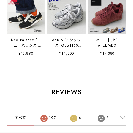
New Balance [ニ
ASICS [アシック
MOHI [モヒ]
ューバランス]
ス] GEL-1130
AFELPADO
W37330S
GLACIER.GREY/P
[AB713-11-AF] ス
¥10,890
¥14,300
¥17,380
[W37330S] レデ
URE.SILVER
ニーカー・カラフ
ィース スニーカ
[1203A609-
ル・おしゃれスニ
ー・ランニング・
GGPS] ゲ
ーカー・スエー
ウォーキング シュ
ル-1130・スニー
ド・カジュアル・
ーズ ・スエード・
カー・アウトド
シンプル・LADY'S
ローカットスニー
ア・タウンユー
[2026AW]
カー・ブラックス
ス・MEN'S /
REVIEWS
ニーカー・クラシ
LADY'S
ック・おしゃれス
[2026AW]
ニーカー・LADY'S
[2026AW]
すべて
197
6
2