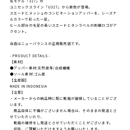
気モデル「327」の
ユニセックスライン「U327」から新色が登場。
スエードとメッシュのコンビネーションアッパーを、シーズナ
ルカラーで彩った一足。
ヒール部分の毛足の長いスエードとタンラベルの刺繍ロゴがア
クセント。
当店はニューバランスの正規販売店です。
- PRODUCT DETAILS -
【素材】
●アッパー素材:天然皮革/合成繊維
●ソール素材:ゴム底
【生産国】
MADE IN INDONESIA
【注意】
・メーカーからの納品時に既に靴箱が破損していることがござ
います。
商品自体に不備がございません場合は、そのままの発送とさ
せていただいたり、
靴箱の補修をし発送とさせていただくことがございます。
何卒、ご理解いただけますようお願いいたします。