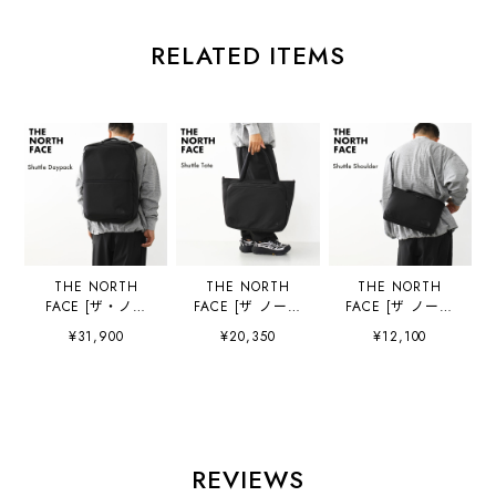
RELATED ITEMS
THE NORTH
THE NORTH
THE NORTH
FACE [ザ・ノー
FACE [ザ ノース
FACE [ザ ノース
ス・フェイス正規
フェイス正規代理
フェイス正規代理
¥31,900
¥20,350
¥12,100
代理店] Shuttle
店] Shuttle Tote
店] Shuttle
Daypack
[NM72610] シャ
Shoulder
[NM62615] シャ
トルトート・トー
[NM72618] シャ
トルデイパック・
トバッグ・ナイロ
トルショルダー・
デイパック・バッ
ンショルダーバッ
ショルダーバッ
クパック・ナイロ
グ・MEN'S /
グ・ナイロンショ
ンリュック・ビジ
LADY'S [2026SS]
ルダーバッグ・
REVIEWS
ネスシーン・アウ
MEN'S / LADY'S