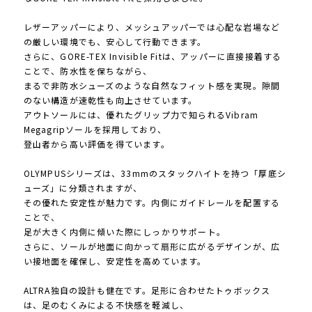
レザーアッパーにより、メッシュアッパーでは心配な岩場など
の厳しい環境でも、安心して行動できます。
さらに、GORE-TEX Invisible Fitは、アッパーに直接接着する
ことで、防水性を保ちながら、
まるで非防水シューズのような自然なフィット感を実現。隙間
のない構造が速乾性も向上させています。
アウトソールには、優れたグリップ力で知られるVibram
Megagripソールを採用しており、
登山者から高い評価を得ています。
OLYMPUSシリーズは、33mmのスタックハイトを持つ「厚底シ
ューズ」に分類されますが、
その優れた安定性が魅力です。内側にガイドレールを配置する
ことで、
足が大きく内側に傾いた際にしっかりサポート。
さらに、ソールが地面に向かって扇形に広がるデザインが、広
い接地面を確保し、安定性を高めています。
ALTRA独自の設計も健在です。足形に合わせたトゥボックス
は、足のむくみによる不快感を軽減し、