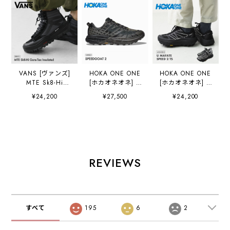
VANS [ヴァンズ]
HOKA ONE ONE
HOKA ONE ONE
MTE Sk8-Hi
[ホカオネオネ] U
[ホカオネオネ] U
Gore-Tex
SPEEDGOAT 2
MAFATE SPEED 2
¥24,200
¥27,500
¥24,200
Insulated
[1162710-bhlt] ス
TS [1171891] マ
[VN000DARBKA]
ピードゴート
ファテ スピード2
MTE スケートハ
２/BHLT・ タウン
TS ・ユニセック
イ ゴアテックス
シューズ・ロード
ス・ランニング・
インシュレーテッ
ランニング・ クイ
トレイルランニン
ド・スニーカー・
ックレース・厚
グ・スニーカー・
ハイカット・ゴア
底・クッション
アウトドア・
REVIEWS
テックス・アウト
性・MEN'S /
MEN'S / LADY'S
ドア・登山・キャ
LADY'S
[2026AW]
ンプ・MEN'S
[2026AW]
[2026AW]
すべて
195
6
2