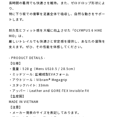
長時間の着用でも快適さを維持。また、ゼロドロップ形状によ
り、
特に下り坂での衝撃を足裏全体で吸収し、自然な動きをサポー
トします。
耐久性とフィット感を大幅に向上させた「OLYMPUS 6 HIKE
MID」は、
厳しいトレイルでも快適さと安定感を提供し、あなたの冒険を
支えます。ぜひ、その性能を体感してください。
- PRODUCT DETAILS -
【仕様】
・重量：528 g（Mens US10.5 / 28.5cm）
・ミッドソール: 圧縮成型EVAフォーム
・アウトソール：Vibram® Megagrip
・スタックハイト: 33mm
・アッパー：Leather and GORE-TEX Invisible Fit
【生産国】
MADE IN VIETNAM
【注意】
・メーカー発表のサイズを表記しております。