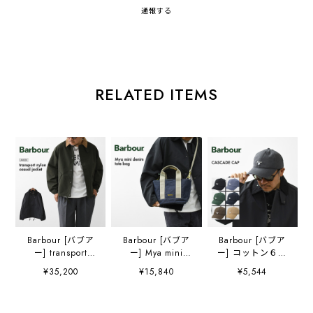
通報する
RELATED ITEMS
Barbour [バブア
Barbour [バブア
Barbour [バブア
ー] transport
ー] Mya mini
ー] コットン６パ
nylon casual
denim tote bag
ネル キャップ
¥35,200
¥15,840
¥5,544
jacket [MCA1106]
[LBA0539] Mya ミ
[MHA0274] キャ
トランスナイロン
ニデニム トートバ
スケードキャッ
カジュアルジャケ
ッグ・
プ・キャンプ・フ