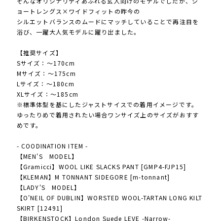
そんなオリジナリティあふれる玄人向けのモデルでしたが、シ
ョートレングス×ワイドフィットの昨今の
シルエットバランスのムードにマッチしていることで再注目を
浴び、一躍大人気モデルに躍り出ました。
【推奨サイズ】
Sサイズ：～170cm
Mサイズ：～175cm
Lサイズ：～180cm
XLサイズ：～185cm
※標準体型を基にしたジャストサイスでの着用イメージです。
ゆったりめで着用されたい場合ワンサイズ上のサイズがおすす
めです。
- COODINATION ITEM -
【MEN'S MODEL】
【Gramicci】WOOL LIKE SLACKS PANT [GMP4-FJP15]
【KLEMAN】M TONNANT SIDEGORE [m-tonnant]
【LADY'S MODEL】
【O'NEIL OF DUBLIN】WORSTED WOOL-TARTAN LONG KILT
SKIRT [12491]
【BIRKENSTOCK】London Suede LEVE -Narrow-