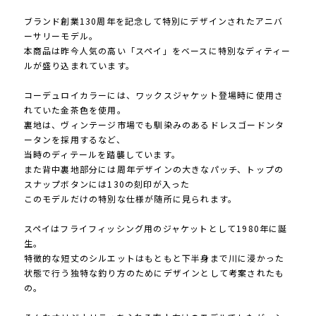
ブランド創業130周年を記念して特別にデザインされたアニバ
ーサリーモデル。
本商品は昨今人気の高い「スペイ」をベースに特別なディティー
ルが盛り込まれています。
コーデュロイカラーには、ワックスジャケット登場時に使用さ
れていた金茶色を使用。
裏地は、ヴィンテージ市場でも馴染みのあるドレスゴードンタ
ータンを採用するなど、
当時のディテールを踏襲しています。
また背中裏地部分には周年デザインの大きなパッチ、トップの
スナップボタンには130の刻印が入った
このモデルだけの特別な仕様が随所に見られます。
スペイはフライフィッシング用のジャケットとして1980年に誕
生。
特徴的な短丈のシルエットはもともと下半身まで川に浸かった
状態で行う独特な釣り方のためにデザインとして考案されたも
の。