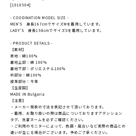
[1010504]
- COODINATION MODEL SIZE -
MEN'S 身長167cmでサイズMを着用しています。
LADY'S 身長158cmでサイズSを着用しています。
- PRODUCT DETAILS -
【素材】
表地：綿100%
裏地上部：綿 100%
裏地下部：ポリエステル100%
衿部分：綿100%
皮革部分：牛革
【生産国】
MADE IN Bulgaria
【注意】
・メーカー発表の寸法を表記させて頂いております。
・着用、お取り扱いの際は商品についておりますアテンション
タグ、洗濯ネームを必ずご確認ください。
・ご利用のモニターによって、色調・風合いなど実際の商品との
違いが生じる場合がございます。予めご了承ください。