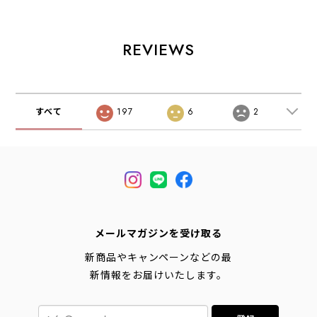
ット・ナイロンジ
TOTEBAG・トー
ェス・アウトド
ャケット・ジャケ
トバッグ・コット
ア・おしゃれ・ロ
ット・アウター・
ンキャンバス・
ゴキャップ・
オーバーサイズシ
綿・ロゴ・MEN'S
MEN'S / LADY'S
REVIEWS
ルエット・MEN'S
/ LADY'S
[2026SS]
/ LADY'S
[2026SS]
[2026SS]
すべて
197
6
2
メールマガジンを受け取る
新商品やキャンペーンなどの最
新情報をお届けいたします。