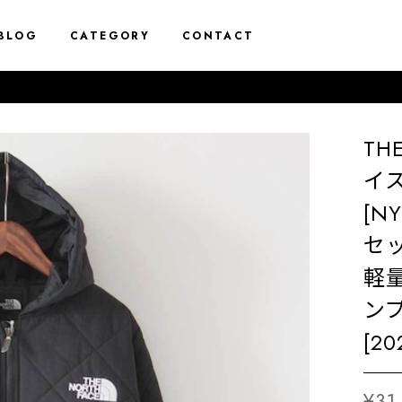
BLOG
CATEGORY
CONTACT
10%
TH
イス
[N
セ
軽
ンプ
[20
¥31