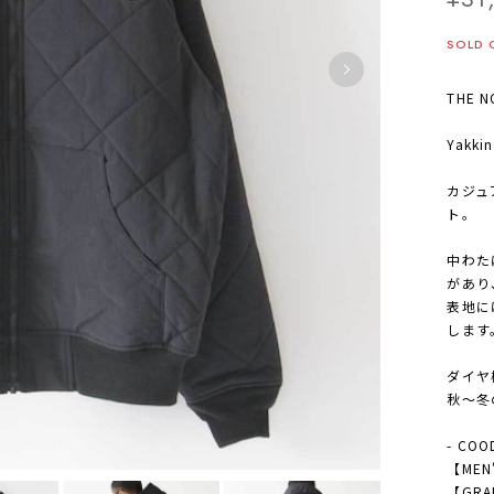
SOLD 
THE 
Yakkin
カジュ
ト。
中わた
があり
表地に
します
ダイヤ
秋～冬
- COO
【MEN
【GRAM