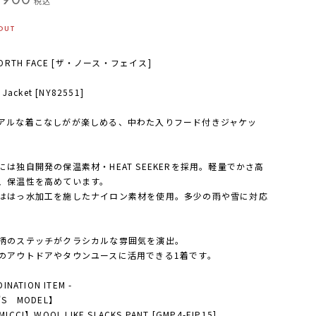
税込
OUT
NORTH FACE [ザ・ノース・フェイス]
 Jacket [NY82551]
アルな着こなしがが楽しめる、中わた入りフード付きジャケッ
には独自開発の保温素材・HEAT SEEKERを採用。軽量でかさ高
、保温性を高めています。
ははっ水加工を施したナイロン素材を使用。多少の雨や雪に対応
。
柄のステッチがクラシカルな雰囲気を演出。
のアウトドアやタウンユースに活用できる1着です。
DINATION ITEM -
'S MODEL】
ICCI】WOOL LIKE SLACKS PANT [GMP4-FJP15]