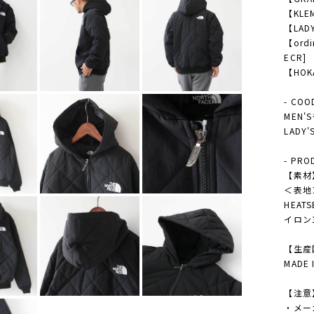
【KLEM
【LAD
【ordi
ECR]
【HOKA
- COO
MEN
LAD
- PRO
【素材
＜表地＞
HEAT
イロン
【生産
MADE 
【注意
・メー