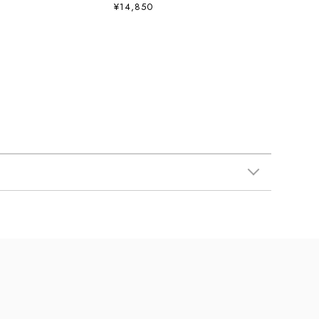
ルニットクルー（ユニセックス）・長袖Tシャツ・シン
¥14,850
プル・ニットソー・MEN'S / LADY'S [2026SS]