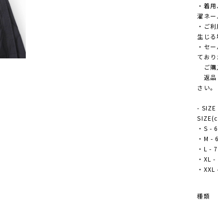
・着用
濯ネー
・ご利
生じる
・セー
ており
ご購入
返品・
さい。
- SIZE
SIZE(
・S - 6
・M - 6
・L - 7
・XL - 
・XXL -
種類