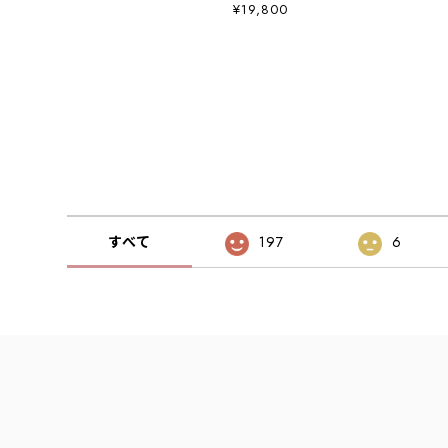
ベスト(ユニセックス)・ベスト・アウトドアベスト・キ
¥19,800
ャンプベスト・ナイロンベスト・MEN'S / LADY'S
[2026SS]
すべて
197
6