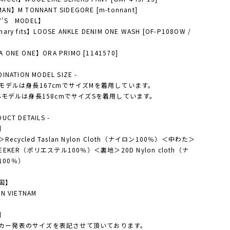
AN】M TONNANT SIDEGORE [m-tonnant]
Y'S MODEL】
nary fits】LOOSE ANKLE DENIM ONE WASH [OF-P108OW /
 ONE ONE】ORA PRIMO [1141570]
DINATION MODEL SIZE -
'Sモデルは身長167cmでサイズMを着用しています。
Y'Sモデルは身長158cmでサイズSを着用しています。
DUCT DETAILS -
】
Recycled Taslan Nylon Cloth（ナイロン100％）＜中わた＞
SEEKER（ポリエステル100％）＜裏地＞20D Nylon cloth（ナ
100％）
国】
IN VIETNAM
】
カー発表のサイズを表記させて頂いております。