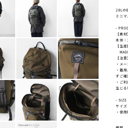
28L
ミニマ
- PRO
【素材
本体：1
【生産
MADE
【注意
・メー
・着用
ずご確
・ご利
生じる
- SIZE
サイズ -
・使用時 
種類