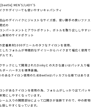
 [beetle] MEN'S/LADY'S
イクやデイリーでも使いやすいキャパシティ
低山のデイハイクにジャストなサイズ感、使い勝手の良いファス
閉式の
コンパートメントとアウトポケット、ボトルを取り出ししやすい
ュ素材のサイドポケット
Wの定番素材1000デニールのタフなナイロンを使用、
としたフォルムが特徴的なデイリーからハイクまで幅広く使用で
デルです。
クサックとして開発されたDinkyとの大きな違いはパッド入り幅
ルダーハーネスを標準装備。
厚さのあるナイロン使用のためBeetleはパッカブル仕様ではありま
コシがあるナイロンを使用の為、フォルムがしっかり出てパッキ
非常にしやすくなっています。
レーム入りの開閉部分によって口開きが抜群ですので、中の荷物
も探しやすくなっています。