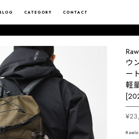
BLOG
CATEGORY
CONTACT
Ra
ウン
ー
軽量
[20
¥23
Rawl