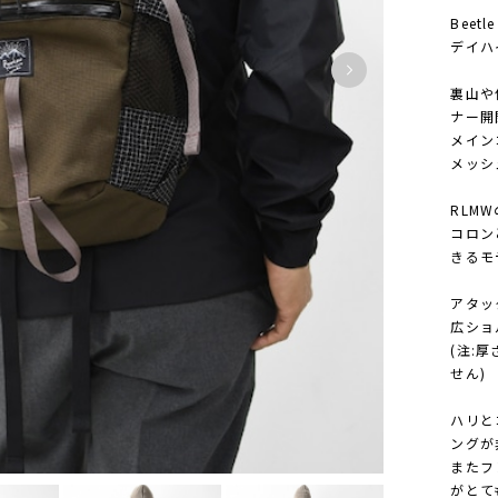
Beetle
デイハ
裏山や
ナー開
メイン
メッシ
RLM
コロン
きるモ
アタッ
広ショ
(注:
せん)
ハリと
ングが
またフ
がとて