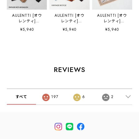
AULENTTI [オウ
AULENTTI [オウ
AULENTTI [オウ
レンティ]
レンティ]
レンティ]
VINTAGE HOT
VINTAGE
ANTIQUE
¥5,940
¥5,940
¥5,940
AIR BALLON(気
BICYCLE(自転車)
ACCESSORIES(ア
球) [LA-J9775] ヴ
[LA-J9778] ヴィン
クセサリー) [LA-
ィンテージ ホット
テージ バイシク
J9780] アンティー
エアー バルーン・
ル・スカーフ・柄
ク アクセサリー・
スカーフ・柄スカ
スカーフ・バンダ
スカーフ・柄スカ
ーフ・バンダナ・
ナ・小物・大人か
ーフ・バンダナ・
小物・大人かわい
わいい・ LADY'S
小物・大人かわい
REVIEWS
い・ LADY'S
[2026AW]
い・ LADY'S
[2026AW]
[2026AW]
(AULENTTI)
すべて
197
6
2