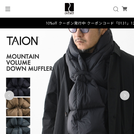
10%off クーポン発行中 クーポンコード「0131」