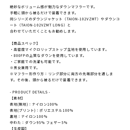
絶妙なボリューム感が魅力なダウンマフラーです。
手軽に頭から被るだけで装着できます。
同シリーズのダウンジャケット（TAION-102VZMT）やダウンコ
ート（TAION-102VZMT LONG）と
合わせていただくこともお勧めします。
【商品スペック】
・高密度マイクロリップストップ生地を使用しています。
・800FPの上質なダウンを使用しています。
・ご家庭での洗濯も可能です。
※男女兼用です。
※マフラー形作り方：リング部分に両方の先端部分を通しま
す。その後、頭から被るだけで装着できます。
- PRODUCT DETAILS -
【素材】
表地(無地)：ナイロン100%
表地(プリント)：ポリエステル100%
裏地：ナイロン100%
中わた：ダウン95% フェザー5%
【生産国】