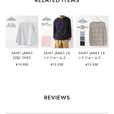
RELATED ITEMS
SAINT JAMES
SAINT JAMES [セ
SAINT JAMES [セ
[20JC OUES
ントジェームス 正
ントジェームス 正
LOOSE BORDER -
規販売店] 24JC
規販売店] 24JC
¥19,800
¥15,950
¥15,950
GRIS.CLAIR/NEI
MORL.LOOSE L/S
MORL.LOOSE L/S
GE ] [20jclb-gcl-
SOLID [sl-
BODER [bo-
ne] セントジェー
24jcmorl] モーレ
24jcmorl] モーレ
ムス 正規販売店・
ルーズドロップシ
ルーズドロップシ
カットソー・バス
ョルダー 24JC
ョルダー・24JC
クシャツ・コット
MORL.LOOSE・長
MORL.LOOSE・長
ン・長袖Tシャ
袖・無地・コット
袖・ボーダー・コ
REVIEWS
ツ・ポートネッ
ンカットソー・長
ットンカットソ
ク・ウエッソンル
袖カットソー・
ー・長袖カットソ
ーズ ボーダー・霜
MEN'S / LADY'S
ー・MEN'S /
降りペールグレ
[2026SS]
LADY'S [2026SS]