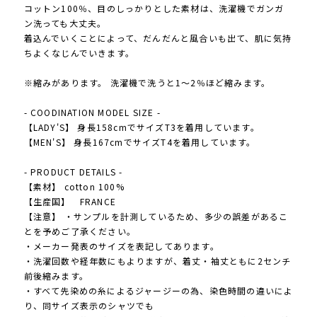
コットン100％、目のしっかりとした素材は、洗濯機でガンガ
ン洗っても大丈夫。
着込んでいくことによって、だんだんと風合いも出て、肌に気持
ちよくなじんでいきます。
※縮みがあります。 洗濯機で洗うと1～2％ほど縮みます。
- COODINATION MODEL SIZE -
【LADY'S】 身長158cmでサイズT3を着用しています。
【MEN'S】 身長167cmでサイズT4を着用しています。
- PRODUCT DETAILS -
【素材】 cotton 100%
【生産国】 FRANCE
【注意】 ・サンプルを計測しているため、多少の誤差があるこ
とを予めご了承ください。
・メーカー発表のサイズを表記してあります。
・洗濯回数や経年数にもよりますが、着丈・袖丈ともに2センチ
前後縮みます。
・すべて先染めの糸によるジャージーの為、染色時間の違いによ
り、同サイズ表示のシャツでも