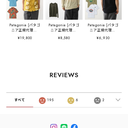
Patagonia [パタゴ
Patagonia [パタゴ
Patagonia [パタゴ
ニア正規代理店]
ニア正規代理店]
ニア正規代理店]
M's Tidal
M's L/S Cap Cool
M's Great Waves
¥19,800
¥8,580
¥6,930
Threads Camp
Trail Shirt -
Responsibili-Tee
Shirt [52567] メ
Stratapeaks
[37873] メンズ・
ンズ タイダル ス
[23711] メンズ・
グレート・ウェー
レッズ キャンプ
ロングスリーブ・
ブス・レスポンシ
シャツ・半袖・コ
キャプリーン・ク
ビリティー・半袖
ットンシャツ・
ール・トレイル・
Tシャツ・MEN'S
MEN'S [2026SS]
シャツ（ストラタ
[2026SS]
REVIEWS
ピークス）・長
袖・MEN'S
[2026SS]
すべて
195
6
2