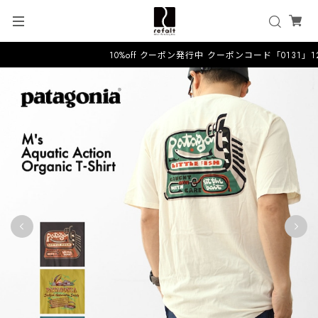
10%off クーポン発行中 クーポンコード「0131」