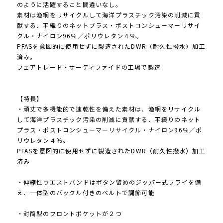
のように活躍すること間違いなし。
素材は漁網をリサイクルして海洋プラスチック汚染の削減に貢
献する、平織りのネットプラス・ポストコンシューマーリサイ
クル・ナイロン96％／ポリウレタン４％。
PFASを意図的に使用せずに製造されたDWR（耐久性撥水）加工
済み。
フェアトレード・サーティファイドの工場で製造
【特長】
・頑丈で多機能的で速乾性を備えた素材は、漁網をリサイクル
して海洋プラスチック汚染の削減に貢献する、平織りのネット
プラス・ポストコンシューマーリサイクル・ナイロン96％／ポ
リウレタン４％。
PFASを意図的に使用せずに製造されたDWR（耐久性撥水）加工
済み
・伸縮性ウエストバンドはボタン留めのジッパー式フライを備
え、一体型のバックル付きのベルトで調節可能
・封筒型のフロントポケットが２つ