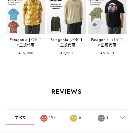
Patagonia [パタゴ
Patagonia [パタゴ
Patagonia [パタゴ
ニア正規代理店]
ニア正規代理店]
ニア正規代理店]
M's Tidal
M's L/S Cap Cool
M's Great Waves
¥19,800
¥8,580
¥6,930
Threads Camp
Trail Shirt -
Responsibili-Tee
Shirt [52567] メ
Stratapeaks
[37873] メンズ・
ンズ タイダル ス
[23711] メンズ・
グレート・ウェー
レッズ キャンプ
ロングスリーブ・
ブス・レスポンシ
シャツ・半袖・コ
キャプリーン・ク
ビリティー・半袖
ットンシャツ・
ール・トレイル・
Tシャツ・MEN'S
MEN'S [2026SS]
シャツ（ストラタ
[2026SS]
REVIEWS
ピークス）・長
袖・MEN'S
[2026SS]
すべて
197
6
2