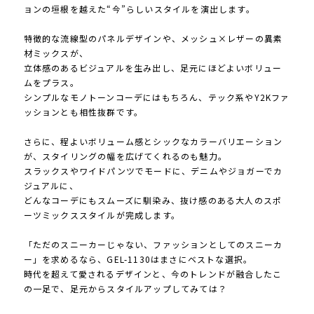
ョンの垣根を越えた“今”らしいスタイルを演出します。
特徴的な流線型のパネルデザインや、メッシュ×レザーの異素
材ミックスが、
立体感のあるビジュアルを生み出し、足元にほどよいボリュー
ムをプラス。
シンプルなモノトーンコーデにはもちろん、テック系やY2Kファ
ッションとも相性抜群です。
さらに、程よいボリューム感とシックなカラーバリエーション
が、スタイリングの幅を広げてくれるのも魅力。
スラックスやワイドパンツでモードに、デニムやジョガーでカ
ジュアルに、
どんなコーデにもスムーズに馴染み、抜け感のある大人のスポ
ーツミックススタイルが完成します。
「ただのスニーカーじゃない、ファッションとしてのスニーカ
ー」を求めるなら、GEL-1130はまさにベストな選択。
時代を超えて愛されるデザインと、今のトレンドが融合したこ
の一足で、足元からスタイルアップしてみては？