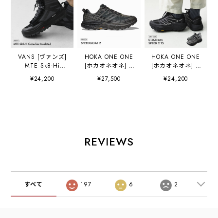
VANS [ヴァンズ]
HOKA ONE ONE
HOKA ONE ONE
MTE Sk8-Hi
[ホカオネオネ] U
[ホカオネオネ] U
Gore-Tex
SPEEDGOAT 2
MAFATE SPEED 2
¥24,200
¥27,500
¥24,200
Insulated
[1162710-bhlt] ス
TS [1171891] マ
[VN000DARBKA]
ピードゴート
ファテ スピード2
MTE スケートハ
２/BHLT・ タウン
TS ・ユニセック
イ ゴアテックス
シューズ・ロード
ス・ランニング・
インシュレーテッ
ランニング・ クイ
トレイルランニン
ド・スニーカー・
ックレース・厚
グ・スニーカー・
ハイカット・ゴア
底・クッション
アウトドア・
REVIEWS
テックス・アウト
性・MEN'S /
MEN'S / LADY'S
ドア・登山・キャ
LADY'S
[2026AW]
ンプ・MEN'S
[2026AW]
[2026AW]
すべて
197
6
2