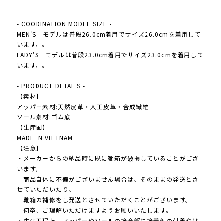
- COODINATION MODEL SIZE -
MEN'S モデルは普段26.0cm着用でサイズ26.0cmを着用して
います。。
LADY'S モデルは普段23.0cm着用でサイズ23.0cmを着用して
います。。
- PRODUCT DETAILS -
【素材】
アッパー素材:天然皮革・人工皮革・合成繊維
ソール素材:ゴム底
【生産国】
MADE IN VIETNAM
【注意】
・メーカーからの納品時に既に靴箱が破損していることがござ
います。
商品自体に不備がございません場合は、そのままの発送とさ
せていただいたり、
靴箱の補修をし発送とさせていただくことがございます。
何卒、ご理解いただけますようお願いいたします。
・生産工程上、アッパーやソールの接合部に接着剤の付着やは