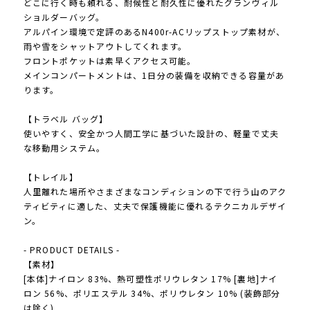
どこに行く時も頼れる、耐候性と耐久性に優れたグランヴィル
ショルダーバッグ。
アルパイン環境で定評のあるN400r-ACリップストップ素材が、
雨や雪をシャットアウトしてくれます。
フロントポケットは素早くアクセス可能。
メインコンパートメントは、1日分の装備を収納できる容量があ
ります。
【トラベル バッグ】
使いやすく、安全かつ人間工学に基づいた設計の、軽量で丈夫
な移動用システム。
【トレイル】
人里離れた場所やさまざまなコンディションの下で行う山のアク
ティビティに適した、丈夫で保護機能に優れるテクニカルデザイ
ン。
- PRODUCT DETAILS -
【素材】
[本体]ナイロン 83%、熱可塑性ポリウレタン 17% [裏地]ナイ
ロン 56%、ポリエステル 34%、ポリウレタン 10% (装飾部分
は除く)