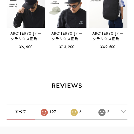
ARC'TERYX [アー
ARC'TERYX [アー
ARC'TERYX [アー
クテリクス正規代
クテリクス正規代
クテリクス正規代
理店] Gamma 5
理店] Aerios 5
理店] Carrier 75
¥6,600
¥13,200
¥49,500
Panel Cap
Panel Cap
Duffle
[X000009484] ガ
[X000009489] エ
[X000007474] キ
ンマ 5パネル キャ
アリオス 5パネル
ャリア 75 ダッフ
ップ・帽子・ラン
キャップ・帽子・
ル・デイパック・
ニング・ハイキン
ランニング・ハイ
旅行・キャリア・
グ・トレッキン
キング・トレッキ
バックパック・耐
グ・軽量・
ング・軽量・
久性・耐候性・
REVIEWS
MEN'S/LADY'S
MEN'S/LADY'S
75L ・MEN'S /
[2026SS]
[2026SS]
LADY'S [2026SS]
すべて
197
6
2