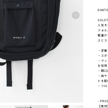
DANT
SOLOT
人気モ
フォル
軽量か
さとス
・定番
・スポ
・マッ
を採用
・開口
・両サ
トを配
・フロ
- PRO
【素材