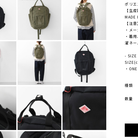
ポリエ
【生産
MADE 
【注意
・メー
・着用
濯ネー
- SIZE
SIZE
・ONE 
種類
数量