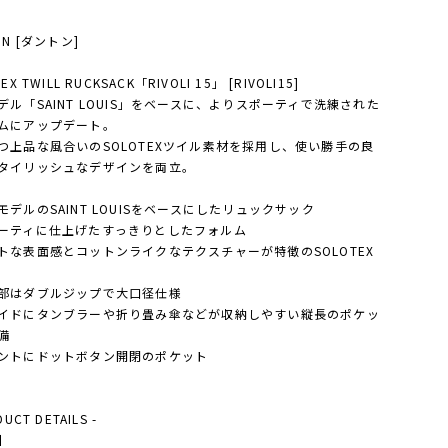
ON [ダントン]
EX TWILL RUCKSACK「RIVOLI 15」 [RIVOLI15]
デル「SAINT LOUIS」をベースに、よりスポーティで洗練された
ムにアップデート。
つ上品な風合いのSOLOTEXツイル素材を採用し、使い勝手の良
タイリッシュなデザインを両立。
モデルのSAINT LOUISをベースにしたリュックサック
ーティに仕上げたすっきりとしたフォルム
トな表面感とコットンライクなテクスチャーが特徴のSOLOTEX
部はダブルジップで大口径仕様
イドにタンブラーや折り畳み傘などが収納しやすい縦長のポケッ
備
ントにドットボタン開閉のポケット
DUCT DETAILS -
】