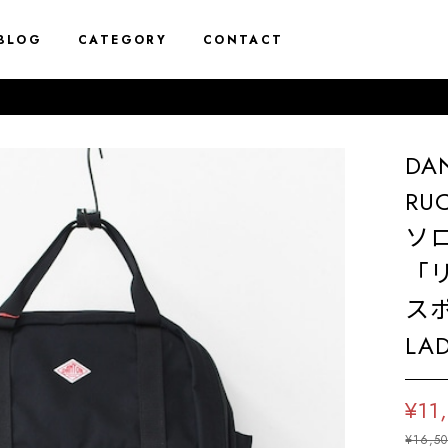
BLOG
CATEGORY
CONTACT
DA
RUC
ソ
「
スポ
LAD
¥11
¥16,5