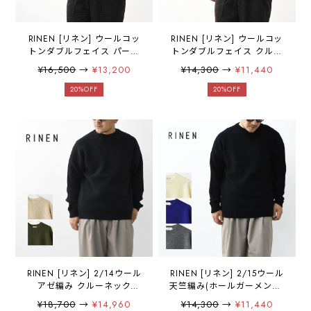
RINEN [リネン] ウールコッ
RINEN [リネン] ウールコッ
トンダブルフェイス パーカ
トンダブルフェイス クルー
ー [R17607-M]パーカー・ウ
ネック [R17606-M] ウー
¥16,500
→
¥13,200
¥14,300
→
¥11,440
ール・コットン・ダブルフ
ル・コットン・ダブルフェ
ェイス・長袖・MEN'S
イス・クルーネック・長
20%OFF
20%OFF
[2025AW]
袖・MEN'S [2025AW]
RINEN [リネン] 2/14ウール
RINEN [リネン] 2/15ウール
アゼ編み クルーネック
天竺編み(ホールガーメント)
[R17683-M] ニット・ウール
クルーネック [R17681-M]
¥18,700
→
¥14,960
¥14,300
→
¥11,440