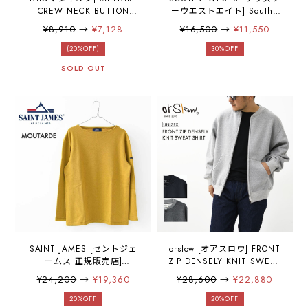
CREW NECK BUTTON
ーウエストエイト] South2
DOWN VEST [001ALSZML-
West8 x TAION Inner Down
¥8,910
→
¥7,128
¥16,500
→
¥11,550
1] ミリタリー クルーネック
Vest [RW697] インナーダウ
ボタン ダウンベスト・ダウ
ンベスト・コラボウェア
(20%OFF)
30%OFF
ンベスト・ミリタリー・ク
ー・釣り・キャンプ・アウ
SOLD OUT
ルーネック・収納袋付き・
トドア・タウンユース・防
コンパクト・ユニセック
寒・保湿性・アウター・
ス・MEN'S / LADY'S
MEN'S [2025AW]
[2025AW]
SAINT JAMES [セントジェ
orslow [オアスロウ] FRONT
ームス 正規販売店]
ZIP DENSELY KNIT SWEAT
MOUTARDE [00jc182-md]
SHIRT [01-0042-02 / 01-
¥24,200
→
¥19,360
¥28,600
→
¥22,880
ダブルフェイスセーター・
0042-60 / 01-0042-64] フ
ニット・ポートネック・ウ
ロントジップデンスリーニ
20%OFF
20%OFF