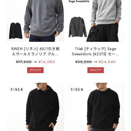
RINEN [リネン] 60/1引き揃
Tilak [ティラック] Sage
えウールミラノリブ クルー
Sweatshirts [42375] セージ
ネック [R17608-M] ニッ
スウェットシャツ・フリー
¥17,600
→
¥14,080
¥35,200
→
¥24,640
ト・クルーネック・ミラノ
スTシャツ・保温・防寒ウェ
リブ・ウール・MEN'S
ア・アウトドア・キャン
20%OFF
30%OFF
[2025AW]
プ・MEN'S [2025AW]