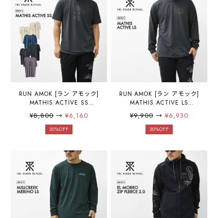
RUN AMOK [ラン アモック]
RUN AMOK [ラン アモック]
MATHIS ACTIVE SS
MATHIS ACTIVE LS
[RK457] マシス アクティブ
[RK456] マシス アクティブ
¥8,800
→
¥6,160
¥9,900
→
¥6,930
ショートスリーブ・半袖・
ロングスリーブ・長袖・ロ
半袖Tシャツ・トレイル・キ
ンT・トレイル・キャンプ・
30%OFF
30%OFF
ャンプ・ランニング・アク
ランニング・アクティビテ
ティビティ・MEN'S
ィ・MEN'S [2025AW]
[2025AW]