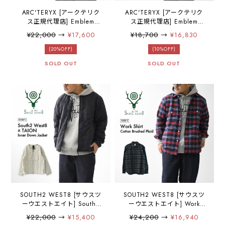
ARC'TERYX [アークテリク
ARC'TERYX [アークテリク
ス正規代理店] Emblem
ス正規代理店] Emblem
Fleece Hoody Men's
Fleece Crew M
¥22,000
→
¥17,600
¥18,700
→
¥16,830
[X000009788] エンブレム
[X000009787] エンブレム
フリース フーディ メンズ・
フリース クルー メンズ・オ
(20%OFF)
(10%OFF)
フリースフーディ ・オーガ
ーガニックコットン・フリ
SOLD OUT
SOLD OUT
ニックコットン・クライミ
ース・クルーネック・プル
ング・トレイル・マルチユ
オーバー・タウンユース・
ース・アウトドア・MEN'S
アウトドア・クライミン
[2025AW]
グ・MEN'S [2025AW]
SOUTH2 WEST8 [サウスツ
SOUTH2 WEST8 [サウスツ
ーウエストエイト] South2
ーウエストエイト] Work
West8 x TAION Inner Down
Shirt - Cotton Brushed
¥22,000
→
¥15,400
¥24,200
→
¥16,940
Jacket [RW698] インナーダ
Plaid [RW606] テンカラシ