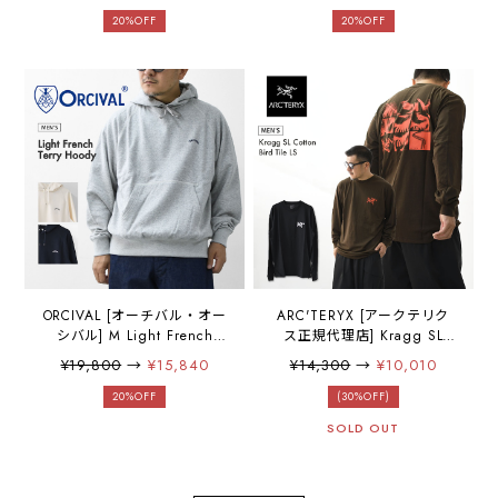
ニット・クルーネック・シ
ニット・クルーネック・ラ
ンプルニット・あったかニ
ムウール・ラグランスリー
20%OFF
20%OFF
ット・MEN'S [2025AW]
ブ・MEN'S [2025AW]
ORCIVAL [オーチバル・オー
ARC'TERYX [アークテリク
シバル] M Light French
ス正規代理店] Kragg SL
Terry Hoody [OR-
Cotton Bird Tile LS Men's
¥19,800
→
¥15,840
¥14,300
→
¥10,010
C0432MAZ] ライトフレンチ
[X000009537] クラッグ SL
テリーフーディー・フーデ
コットン バード タイル ロ
20%OFF
(30%OFF)
ィー・コットンフーディ
ングスリーブ メンズ・長袖
SOLD OUT
ー・ロゴフーディー・ラグ
・プレミアムコットン・ク
ランスリーブ・MEN'S
ライミングシャツ・マルチ
[2025AW]
ユース・アウトドア・
MEN'S [2025AW]