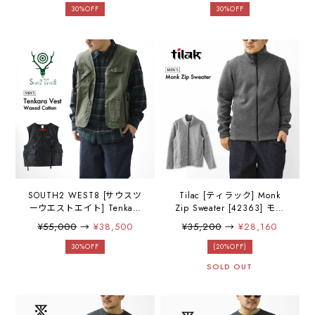
ウンジャケット・コラボウ
ャツ-ワックスコットン-・ジ
30%OFF
30%OFF
ェアー・フィッシング・キ
ャケット・レギュラーカラ
ャンプ・アウトドア・タウ
ー・キャンプ・アウトド
ンユース・防寒・保湿性・
ア・防寒・アウター・ワッ
アウター・MEN'S
クス加工・MEN'S
[2025AW]
[2025AW]
SOUTH2 WEST8 [サウスツ
Tilac [ティラック] Monk
ーウエストエイト] Tenkara
Zip Sweater [42363] モン
Vest - Waxed Cotton
クジップセーター・フリー
¥55,000
→
¥38,500
¥35,200
→
¥28,160
[RW560] テンカラベスト-ワ
スジャケット・フロントジ
ックスコットン-・ベスト・
ップ・保温性・軽量・防寒
30%OFF
(20%OFF)
フィッシング・キャンプ・
ウェア・アウトドア・キャ
SOLD OUT
アウトドア・防寒・アウタ
ンプ・シンプル・チェコ・
ー・MEN'S [2025AW]
MEN'S [2025AW]