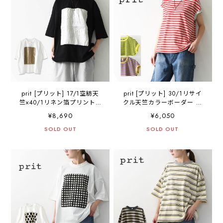
prit [プリット] 17/1空紡天
prit [プリット] 30/1リサイ
竺×40/1リネン箔プリント 5
クル天竺カラーボーダー フ
分袖フレームＴシャツ
レンチスリーブ [P91622]
¥8,690
¥6,050
[P91605] Tシャツ・5部袖T
ボーダーTシャツ・フレンチ
シャツ・プリント・ドロッ
SOLD OUT
スリーブ・クルーネック・
SOLD OUT
プショルダー・ゆったりシ
デイリーユース・LADY'S
ルエット・LADY'S
[2026SS]
[2026SS]