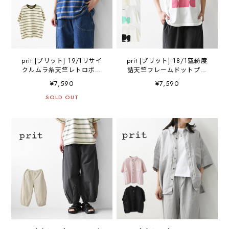
prit [プリット] 19/1リサイ
prit [プリット] 18/1空紡度
クルムラ糸天竺レトロボー
詰天竺フレームドットプリ
ダークルーネックルーズTシ
ントTシャツ [P92644] Tシ
¥7,590
¥7,590
ャツ [P92619] ボーダーTシ
ャツ・半袖Tシャツ・ドッ
ャツ・レトロボーダー・ル
SOLD OUT
ト・コットン・クルーネッ
ーズTシャツ・LADY'S
ク・LADY'S [2026SS]
[2026SS]