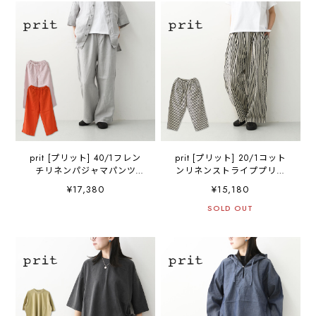
エット・ヴィンテージ・
[2026SS]
LADY'S [2026SS]
prit [プリット] 40/1フレン
prit [プリット] 20/1コット
チリネンパジャマパンツ
ンリネンストライププリン
[P72610] フレンチリネン・
トタックイージーパンツ
¥17,380
¥15,180
イージーパンツ・パジャマ
[P72600] イージーパンツ・
パンツ・リラックスパン
リラックスパンツ・ゆった
SOLD OUT
ツ・ゆったっりシルエッ
っりシルエット・ワイドパ
ト・ワイドパンツ・LADY'S
ンツ・ストライプ柄・
[2026SS]
LADY'S [2026SS]