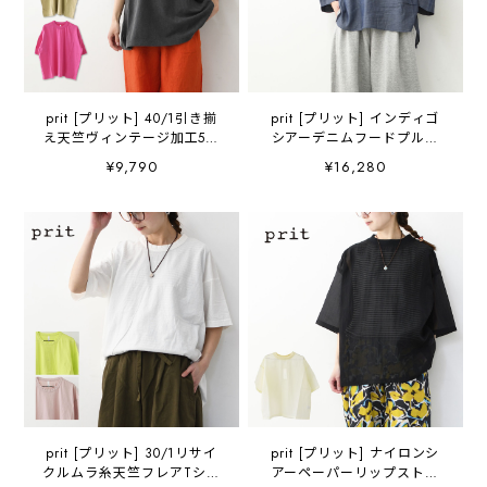
prit [プリット] 40/1引き揃
prit [プリット] インディゴ
え天竺ヴィンテージ加工5分
シアーデニムフードプルオ
袖クルーネックワイドTシャ
ーバーシャツ [P82614] イ
¥9,790
¥16,280
ツ [P92617] 5分袖Tシャ
ンディゴシャツ・フード付
ツ・ワイドTシャツ・オーバ
きシャツ・デニムブラウ
ーサイズ・ゆったりサイ
ス・薄手デニム・シアーデ
ズ・ドロップショルダー・
ニムシャツ・ワイドシルエ
羽織り・ノーカラー・
ット・ゆったりシルエッ
LADY'S [2026SS]
ト・LADY'S [2026SS]
prit [プリット] 30/1リサイ
prit [プリット] ナイロンシ
クルムラ糸天竺フレアTシャ
アーペーパーリップストッ