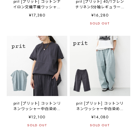
prit [プリット] コットンナ
prit [プリット] 40/1フレン
イロン交織平織ワッシャー
チリネン5分袖レギュラーカ
裾ゴムバルーンパンツ
ラーワイドシャツ [P82611]
¥17,380
¥16,280
[P72616] バルーンパンツ・
・半袖シャツ・リネンシャ
ゆったりシルエット・体型
ツ・ワイドシャツ・5部袖シ
SOLD OUT
カバー・裾ゴム・LADY'S
ャツ・オーバーサイズ・ゆ
[2026SS]
ったりサイズ・LADY'S
[2026SS]
prit [プリット] コットンリ
prit [プリット] コットンリ
ネンワッシャー中白染めシ
ネンワッシャー中白染めタ
ョートスリーブコクーンチ
ックワイドパンツ [P72614]
¥12,100
¥14,080
ュニック [P82620] ショー
イージーパンツ・リラック
トスリーブ・ワイドTシャ
SOLD OUT
スパンツ・ゆったっりシル
SOLD OUT
ツ・オーバーサイズ・ゆっ
エット・ワイドパンツ・ヴ
たりサイズ・コクーンシル
ィンテージ・LADY'S