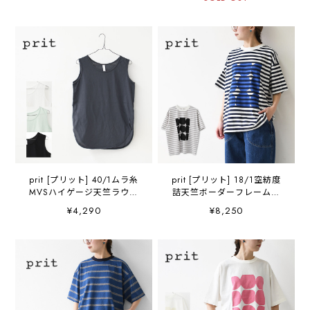
ィガン・長袖カーディガ
パンツ・ドット柄パンツ・
ン・ゆったりシルエット・
水玉・リネンコットン・
LADY'S [2026SS]
LADY'S [2026SS]
prit [プリット] 40/1ムラ糸
prit [プリット] 18/1空紡度
MVSハイゲージ天竺ラウン
詰天竺ボーダーフレームド
ドヘムノースリーブ
ットプリントTシャツ
¥4,290
¥8,250
[P92638] ノースリーブ・ノ
[P92645] ボーダーTシャ
ースリーブTシャツ・タンク
ツ・ドットTシャツ・プリン
トップ・インナー・コット
ト・コットン・クルーネッ
ン・LADY'S [2026SS]
ク・LADY'S [2026SS]