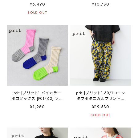
ツ [P92628] ヴィンテージ
プ5分袖Tシャツ [P82602]
¥6,490
¥10,780
風・長袖・オーバーサイ
シアー素材・5部袖・オーバ
ズ・ゆったりサイズ・ドロ
SOLD OUT
ーサイズ・ゆったりサイ
ップショルダー・ライトア
ズ・プルオーバー・透け
ウター・羽織り・ノーカラ
感・LADY'S [2026SS]
ー・LADY'S [2026SS]
prit [プリット] バイカラー
prit [プリット] 60/1ローン
ポコソックス [P01462] ソッ
タフボタニカルプリントワ
クス・バイカラー・靴下・
イドパンツ [P72615] リラッ
¥1,980
¥19,580
サンダルソックス・LADY'S
クスパンツ・コットンナイ
[2026SS]
ロン・LADY'S [2026SS]
SOLD OUT