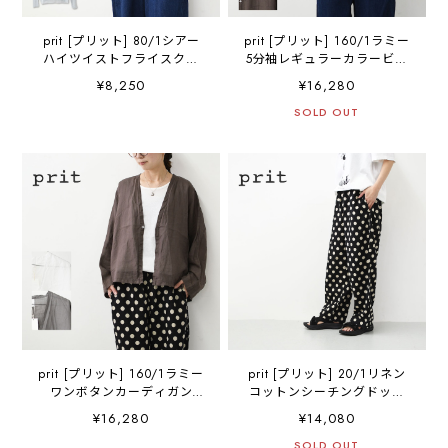
prit [プリット] 80/1シアー
prit [プリット] 160/1ラミー
ハイツイストフライスクル
5分袖レギュラーカラービッ
ーネック [P92612] シアー
グシャツ [P82630] ・半袖
¥8,250
¥16,280
TEE・長袖・シアー素材・透
シャツ・リネンシャツ・ワ
け感・LADY'S [2026SS]
イドシャツ・シアーシャ
SOLD OUT
ツ・5分袖シャツ・シアート
ップス・LADY'S [2026SS]
prit [プリット] 160/1ラミー
prit [プリット] 20/1リネン
ワンボタンカーディガン
コットンシーチングドット
[P82629] ・ラミーカーディ
プリントパジャマパンツ
¥16,280
¥14,080
ガン・シアーカーディガ
[P72618] イージーパンツ・
ン・Vネック・七分袖カーデ
ワイドパンツ・リラックス
SOLD OUT