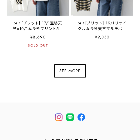
prit [プリット] 17/1空紡天
prit [プリット] 19/1リサイ
竺×10/1ムラ糸プリント5分
クルムラ糸天竺マルチボー
袖フレームTシャツ
ダー5分袖クルーネックワイ
¥8,690
¥9,350
[P91638] プリントTシャ
ドTシャツ [P91631] プリン
ツ・5分袖・オーバーサイ
SOLD OUT
トTシャツ・5分袖・オーバ
ズ・ゆったりサイズ・チェ
ーサイズ・ゆったりサイ
ック柄・ドット柄・フレー
ズ・チェック柄・ドット
ム柄・ドロップショルダ
柄・フレーム柄・ドロップ
ー・LADY'S [2026SS]
ショルダー・LADY'S
SEE MORE
[2026SS]