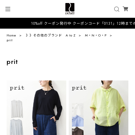
10%off クーポン発行中 クーポンコード「0131」12時までの
Home
》》その他のブランド A to Z
M・N・O・P
prit
prit