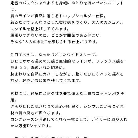
定番のバスクシャツよりも身幅にゆとりを持たせたシルエット
は、
肩のラインが自然に落ちるドロップショルダー仕様。
着るだけでふんわりとした抜け感をつくり、大人のカジュアル
スタイルを格上げしてくれます。
頑張りすぎないのに、どこか雰囲気のある佇まい。
そんな“大人の余裕”を感じさせる仕上がりです。
注目すべきは、ゆったりとしたワイドスリーブ。
ひじにかかる長めの丈感と直線的なラインが、リラックス感を
与えつつ、洗練された印象に。
腕まわりを自然にカバーしながら、動くたびにふわっと揺れる
袖が、軽やかな印象を残してくれます。
素材には、通気性と耐久性を兼ね備えた上質なコットン地を使
用。
さらりとした肌ざわりで着心地も良く、シンプルだからこそ素
材の質の良さが際立ちます。
ロングシーズン活躍してくれる一枚として、デイリーに取り入れ
たい万能Tシャツです。