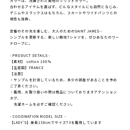
カラーは、洗練された無地のソリッドカラー。
合わせるアイテムを選ばず、どんなスタイルにも自然となじみ、
デニムやスラックスはもちろん、スカートやワイドパンツとの
相性も抜群。
定番のその先を楽しむ、大人のためのSAINT JAMES―
シンプルを更新する、新しい無地Tシャツを、ぜひあなたのワー
ドローブに。
- PRODUCT DETAILS -
【素材】 cotton 100%
【生産国】FRANCE
【注意】
・サンプルを計測しているため、多少の誤差があることを予め
ご了承ください。
・着用、お取り扱いの際は商品についておりますアテンション
タグ、
洗濯ネームを必ずご確認ください。
- COODINATION MODEL SIZE -
【LADY'S】身長158cmでサイズT3を着用しています