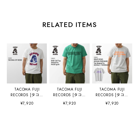
RELATED ITEMS
TACOMA FUJI
TACOMA FUJI
TACOMA FUJI
RECORDS [タコマ
RECORDS [タコマ
RECORDS [タコマ
フジレコード]
フジレコード]
フジレコード]
¥7,920
¥7,920
¥7,920
TACOMA OF
DUB CAT Tee
SPACE ECHO
NOISE designed
designed by
MOLAM DUB
by Yunosuke [tf-
Hiroshi Iguchi
BAND Tee
of-noi] タコマオブ
[dub-cat] ダブキ
designed by
ノーズティー・半
ャットT・半袖Tシ
MOOLA /
袖Tシャツ・グラ
ャツ・グラフィッ
YANGGAO