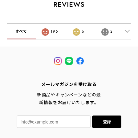
フィックティー・
クティー・ロゴ・
[space-e] タコマ
REVIEWS
ロゴ・コラボ・
コラボ・MEN'S /
オブノーズティ
MEN'S / LADY'S
LADY'S [2026SS]
ー・半袖Tシャ
[2026SS]
ツ・グラフィック
ティー・ロゴ・コ
ラボ・MEN'S /
すべて
196
6
2
LADY'S [2026SS]
(TACOMA FUJI
REC)SPACE
ECHO
メールマガジンを受け取る
新商品やキャンペーンなどの最
新情報をお届けいたします。
登録